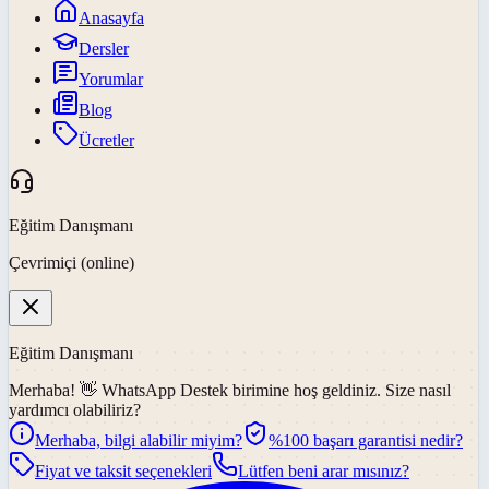
Anasayfa
Dersler
Yorumlar
Blog
Ücretler
Eğitim Danışmanı
Çevrimiçi (online)
Eğitim Danışmanı
Merhaba! 👋
WhatsApp Destek
birimine hoş geldiniz. Size nasıl
yardımcı olabiliriz?
Merhaba, bilgi alabilir miyim?
%100 başarı garantisi nedir?
Fiyat ve taksit seçenekleri
Lütfen beni arar mısınız?