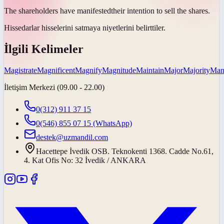
The shareholders have
manifested
their intention to sell the shares.
Hissedarlar hisselerini satmaya niyetlerini
belirttiler
.
İlgili Kelimeler
Magistrate
Magnificent
Magnify
Magnitude
Maintain
Major
Majority
Man
İletişim Merkezi (09.00 - 22.00)
0(312) 911 37 15
0(546) 855 07 15
(WhatsApp)
destek@uzmandil.com
Hacettepe İvedik OSB. Teknokenti 1368. Cadde No.61,
4. Kat Ofis No: 32 İvedik / ANKARA