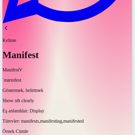
Kelime
Manifest
Manifest
V
ˈmænɪfest
Göstermek, belirtmek
Show sth clearly
Eş anlamlılar:
Display
Türevler:
manifests,manifesting,manifested
Örnek Cümle