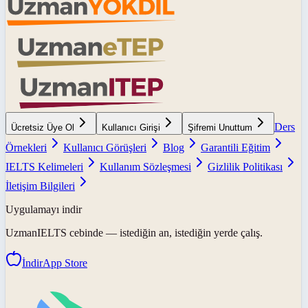
Ders
Ücretsiz Üye Ol
Kullanıcı Girişi
Şifremi Unuttum
Örnekleri
Kullanıcı Görüşleri
Blog
Garantili Eğitim
IELTS Kelimeleri
Kullanım Sözleşmesi
Gizlilik Politikası
İletişim Bilgileri
Uygulamayı indir
UzmanIELTS
cebinde — istediğin an, istediğin yerde çalış.
İndir
App Store