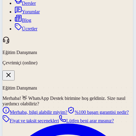
Dersler
Yorumlar
Blog
Ücretler
Eğitim Danışmanı
Çevrimiçi (online)
Eğitim Danışmanı
Merhaba! 👋
WhatsApp Destek
birimine hoş geldiniz. Size nasıl
yardımcı olabiliriz?
Merhaba, bilgi alabilir miyim?
%100 başarı garantisi nedir?
Fiyat ve taksit seçenekleri
Lütfen beni arar mısınız?