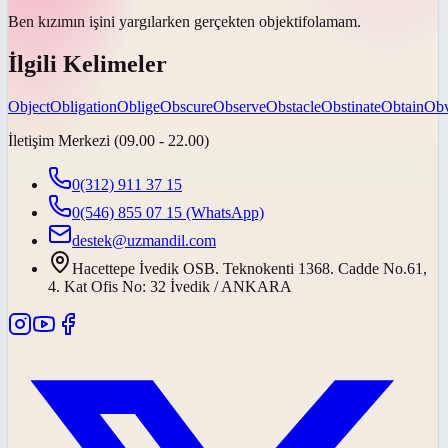
Ben kızımın işini yargılarken gerçekten
objektif
olamam.
İlgili Kelimeler
Object
Obligation
Oblige
Obscure
Observe
Obstacle
Obstinate
Obtain
Obv
İletişim Merkezi (09.00 - 22.00)
0(312) 911 37 15
0(546) 855 07 15
(WhatsApp)
destek@uzmandil.com
Hacettepe İvedik OSB. Teknokenti 1368. Cadde No.61,
4. Kat Ofis No: 32 İvedik / ANKARA