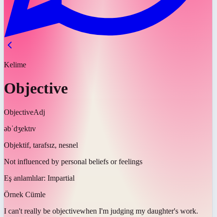
Kelime
Objective
Objective
Adj
əbˈdʒektɪv
Objektif, tarafsız, nesnel
Not influenced by personal beliefs or feelings
Eş anlamlılar:
Impartial
Örnek Cümle
I can't really be
objective
when I'm judging my daughter's work.