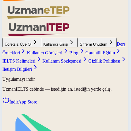
Ders
Ücretsiz Üye Ol
Kullanıcı Girişi
Şifremi Unuttum
Örnekleri
Kullanıcı Görüşleri
Blog
Garantili Eğitim
IELTS Kelimeleri
Kullanım Sözleşmesi
Gizlilik Politikası
İletişim Bilgileri
Uygulamayı indir
UzmanIELTS
cebinde — istediğin an, istediğin yerde çalış.
İndir
App Store