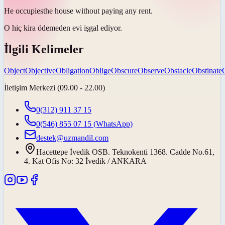
He
occupies
the house without paying any rent.
O hiç kira ödemeden evi
işgal ediyor
.
İlgili Kelimeler
Object
Objective
Obligation
Oblige
Obscure
Observe
Obstacle
Obstinate
İletişim Merkezi (09.00 - 22.00)
0(312) 911 37 15
0(546) 855 07 15
(WhatsApp)
destek@uzmandil.com
Hacettepe İvedik OSB. Teknokenti 1368. Cadde No.61,
4. Kat Ofis No: 32 İvedik / ANKARA