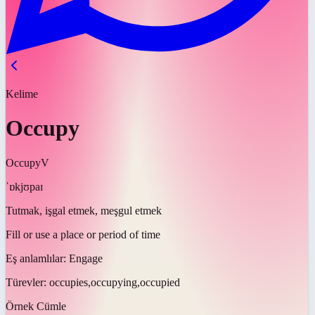
Kelime
Occupy
Occupy
V
ˈɒkjʊpaɪ
Tutmak, işgal etmek, meşgul etmek
Fill or use a place or period of time
Eş anlamlılar:
Engage
Türevler:
occupies,occupying,occupied
Örnek Cümle