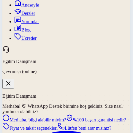
Anasayfa
Dersler
Yorumlar
Blog
Ücretler
Eğitim Danışmanı
Çevrimiçi (online)
Eğitim Danışmanı
Merhaba! 👋
WhatsApp Destek
birimine hoş geldiniz. Size nasıl
yardımcı olabiliriz?
Merhaba, bilgi alabilir miyim?
%100 başarı garantisi nedir?
Fiyat ve taksit seçenekleri
Lütfen beni arar mısınız?