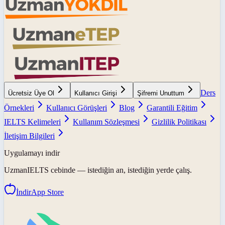
Ders
Ücretsiz Üye Ol
Kullanıcı Girişi
Şifremi Unuttum
Örnekleri
Kullanıcı Görüşleri
Blog
Garantili Eğitim
IELTS Kelimeleri
Kullanım Sözleşmesi
Gizlilik Politikası
İletişim Bilgileri
Uygulamayı indir
UzmanIELTS
cebinde — istediğin an, istediğin yerde çalış.
İndir
App Store