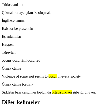
Türkçe anlamı
Çıkmak, ortaya çıkmak, oluşmak
İngilizce tanımı
Exist or be present in
Eş anlamlılar
Happen
Türevleri
occurs,occurring,occurred
Örnek cümle
Violence of some sort seems to
occur
in every society.
Örnek cümle (çeviri)
Şiddetin bazı çeşidi her toplumda
ortaya çıkıyor
gibi görünüyor.
Diğer kelimeler