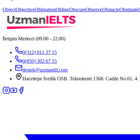
Object
Objective
Obligation
Oblige
Obscure
Observe
Obstacle
Obstinate
İletişim Merkezi (09.00 - 22.00)
0(312) 911 37 15
0(850) 302 67 15
destek@uzmandil.com
Hacettepe İvedik OSB. Teknokenti 1368. Cadde No.61, 4