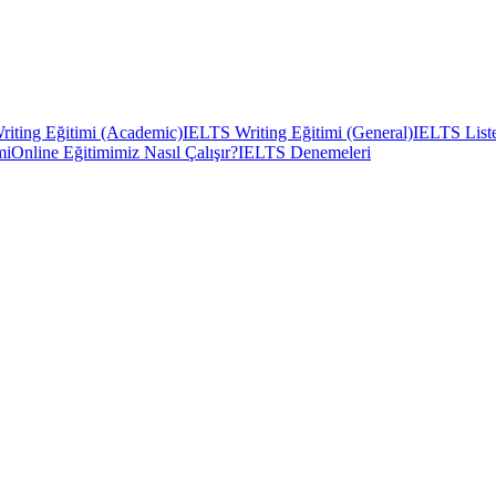
iting Eğitimi (Academic)
IELTS Writing Eğitimi (General)
IELTS Liste
mi
Online Eğitimimiz Nasıl Çalışır?
IELTS Denemeleri