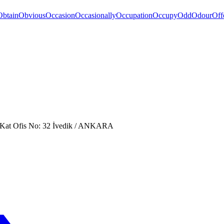
Obtain
Obvious
Occasion
Occasionally
Occupation
Occupy
Odd
Odour
Off
. Kat Ofis No: 32 İvedik / ANKARA