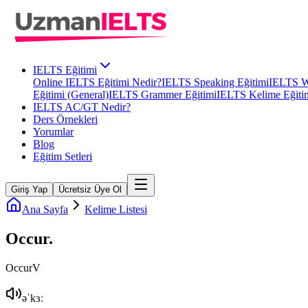
IELTS Eğitimi
Online IELTS Eğitimi Nedir?
IELTS Speaking Eğitimi
IELTS Wr
Eğitimi (General)
IELTS Grammer Eğitimi
IELTS Kelime Eğiti
IELTS AC/GT Nedir?
Ders Örnekleri
Yorumlar
Blog
Eğitim Setleri
Giriş Yap
Ücretsiz Üye Ol
Ana Sayfa
Kelime Listesi
Occur
.
Occur
V
əˈkɜː