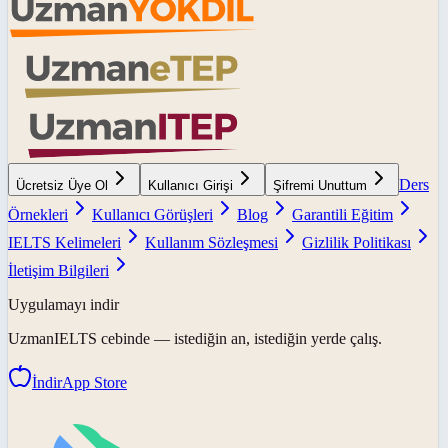
Ders
Ücretsiz Üye Ol
Kullanıcı Girişi
Şifremi Unuttum
Örnekleri
Kullanıcı Görüşleri
Blog
Garantili Eğitim
IELTS Kelimeleri
Kullanım Sözleşmesi
Gizlilik Politikası
İletişim Bilgileri
Uygulamayı indir
UzmanIELTS
cebinde — istediğin an, istediğin yerde çalış.
İndir
App Store