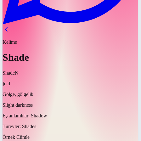
Kelime
Shade
Shade
N
ʃeɪd
Gölge, gölgelik
Slight darkness
Eş anlamlılar:
Shadow
Türevler:
Shades
Örnek Cümle