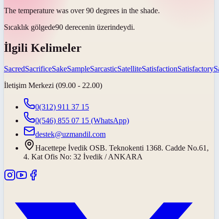
The temperature was over 90 degrees in the
shade
.
Sıcaklık
gölgede
90 derecenin üzerindeydi.
İlgili Kelimeler
Sacred
Sacrifice
Sake
Sample
Sarcastic
Satellite
Satisfaction
Satisfactory
S
İletişim Merkezi (09.00 - 22.00)
0(312) 911 37 15
0(546) 855 07 15
(WhatsApp)
destek@uzmandil.com
Hacettepe İvedik OSB. Teknokenti 1368. Cadde No.61,
4. Kat Ofis No: 32 İvedik / ANKARA