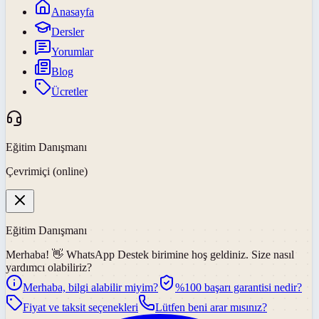
Anasayfa
Dersler
Yorumlar
Blog
Ücretler
Eğitim Danışmanı
Çevrimiçi (online)
Eğitim Danışmanı
Merhaba! 👋
WhatsApp Destek
birimine hoş geldiniz. Size nasıl
yardımcı olabiliriz?
Merhaba, bilgi alabilir miyim?
%100 başarı garantisi nedir?
Fiyat ve taksit seçenekleri
Lütfen beni arar mısınız?