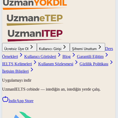
Ders
Ücretsiz Üye Ol
Kullanıcı Girişi
Şifremi Unuttum
Örnekleri
Kullanıcı Görüşleri
Blog
Garantili Eğitim
IELTS Kelimeleri
Kullanım Sözleşmesi
Gizlilik Politikası
İletişim Bilgileri
Uygulamayı indir
UzmanIELTS
cebinde — istediğin an, istediğin yerde çalış.
İndir
App Store