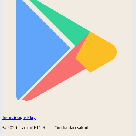
İndir
Google Play
©
2026
UzmanIELTS
— Tüm hakları saklıdır.