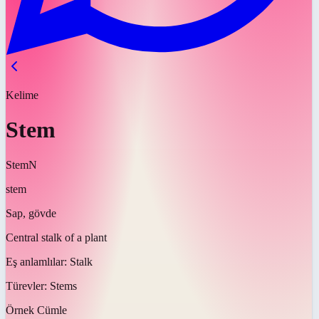
Kelime
Stem
Stem
N
stem
Sap, gövde
Central stalk of a plant
Eş anlamlılar:
Stalk
Türevler:
Stems
Örnek Cümle