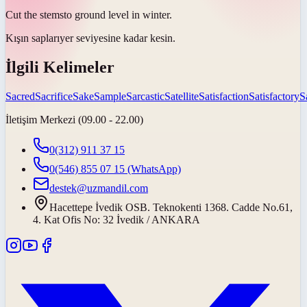
Cut the
stems
to ground level in winter.
Kışın
sapları
yer seviyesine kadar kesin.
İlgili Kelimeler
Sacred
Sacrifice
Sake
Sample
Sarcastic
Satellite
Satisfaction
Satisfactory
S
İletişim Merkezi (09.00 - 22.00)
0(312) 911 37 15
0(546) 855 07 15
(WhatsApp)
destek@uzmandil.com
Hacettepe İvedik OSB. Teknokenti 1368. Cadde No.61,
4. Kat Ofis No: 32 İvedik / ANKARA