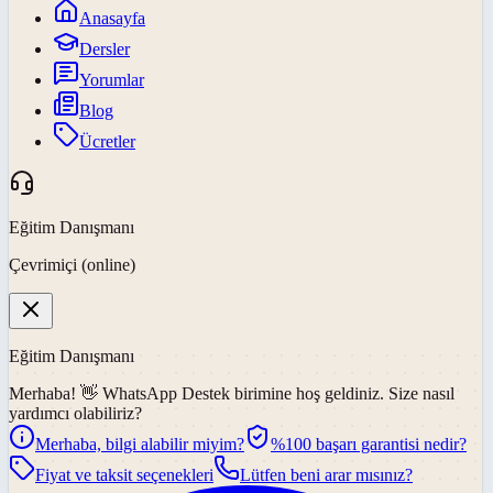
Anasayfa
Dersler
Yorumlar
Blog
Ücretler
Eğitim Danışmanı
Çevrimiçi (online)
Eğitim Danışmanı
Merhaba! 👋
WhatsApp Destek
birimine hoş geldiniz. Size nasıl
yardımcı olabiliriz?
Merhaba, bilgi alabilir miyim?
%100 başarı garantisi nedir?
Fiyat ve taksit seçenekleri
Lütfen beni arar mısınız?