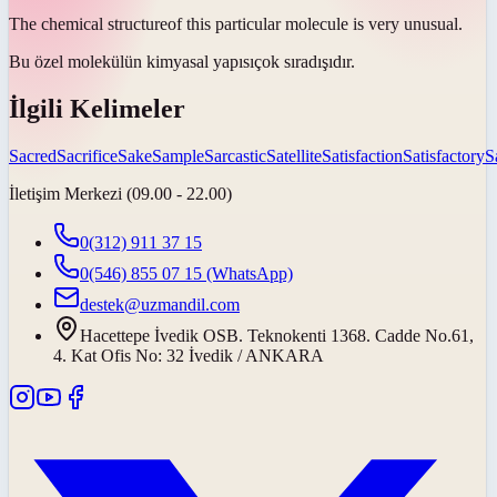
The chemical
structure
of this particular molecule is very unusual.
Bu özel molekülün kimyasal
yapısı
çok sıradışıdır.
İlgili Kelimeler
Sacred
Sacrifice
Sake
Sample
Sarcastic
Satellite
Satisfaction
Satisfactory
S
İletişim Merkezi (09.00 - 22.00)
0(312) 911 37 15
0(546) 855 07 15
(WhatsApp)
destek@uzmandil.com
Hacettepe İvedik OSB. Teknokenti 1368. Cadde No.61,
4. Kat Ofis No: 32 İvedik / ANKARA