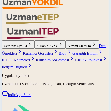
Ders
Ücretsiz Üye Ol
Kullanıcı Girişi
Şifremi Unuttum
Örnekleri
Kullanıcı Görüşleri
Blog
Garantili Eğitim
IELTS Kelimeleri
Kullanım Sözleşmesi
Gizlilik Politikası
İletişim Bilgileri
Uygulamayı indir
UzmanIELTS
cebinde — istediğin an, istediğin yerde çalış.
İndir
App Store