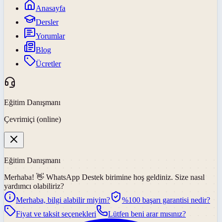
Anasayfa
Dersler
Yorumlar
Blog
Ücretler
Eğitim Danışmanı
Çevrimiçi (online)
Eğitim Danışmanı
Merhaba! 👋
WhatsApp Destek
birimine hoş geldiniz. Size nasıl
yardımcı olabiliriz?
Merhaba, bilgi alabilir miyim?
%100 başarı garantisi nedir?
Fiyat ve taksit seçenekleri
Lütfen beni arar mısınız?