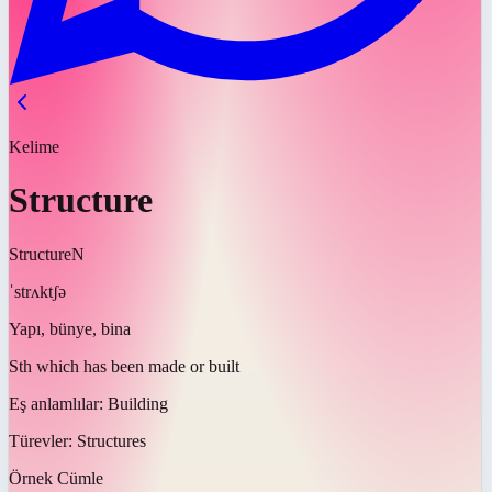
Kelime
Structure
Structure
N
ˈstrʌktʃə
Yapı, bünye, bina
Sth which has been made or built
Eş anlamlılar:
Building
Türevler:
Structures
Örnek Cümle