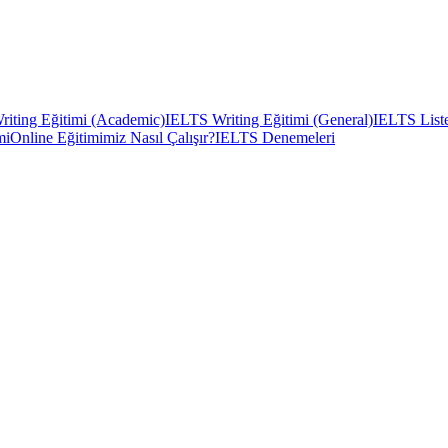
iting Eğitimi (Academic)
IELTS Writing Eğitimi (General)
IELTS Liste
mi
Online Eğitimimiz Nasıl Çalışır?
IELTS Denemeleri