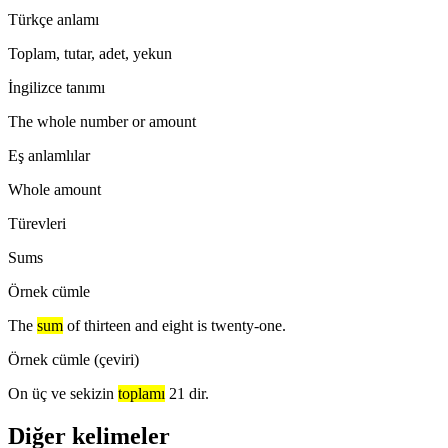
Türkçe anlamı
Toplam, tutar, adet, yekun
İngilizce tanımı
The whole number or amount
Eş anlamlılar
Whole amount
Türevleri
Sums
Örnek cümle
The
sum
of thirteen and eight is twenty-one.
Örnek cümle (çeviri)
On üç ve sekizin
toplamı
21 dir.
Diğer kelimeler