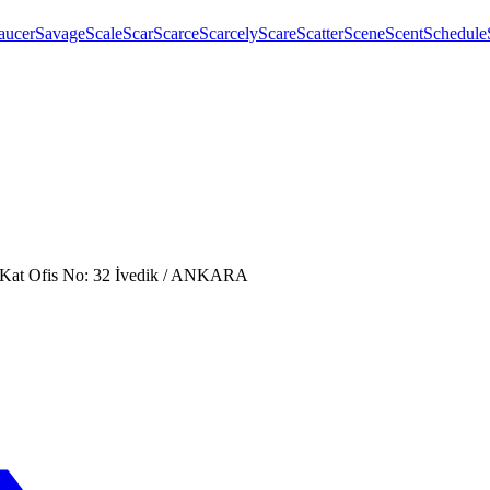
aucer
Savage
Scale
Scar
Scarce
Scarcely
Scare
Scatter
Scene
Scent
Schedule
. Kat Ofis No: 32 İvedik / ANKARA