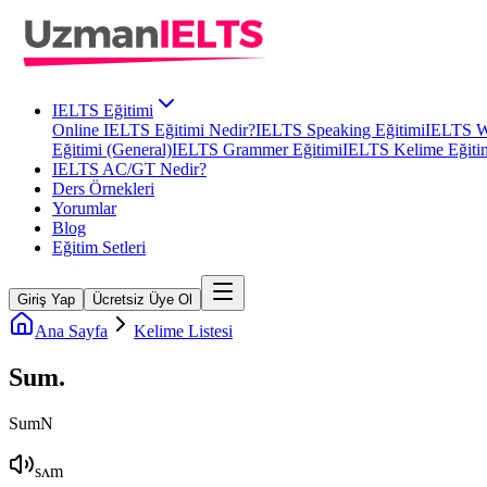
IELTS Eğitimi
Online IELTS Eğitimi Nedir?
IELTS Speaking Eğitimi
IELTS Wr
Eğitimi (General)
IELTS Grammer Eğitimi
IELTS Kelime Eğiti
IELTS AC/GT Nedir?
Ders Örnekleri
Yorumlar
Blog
Eğitim Setleri
Giriş Yap
Ücretsiz Üye Ol
Ana Sayfa
Kelime Listesi
Sum
.
Sum
N
sʌm