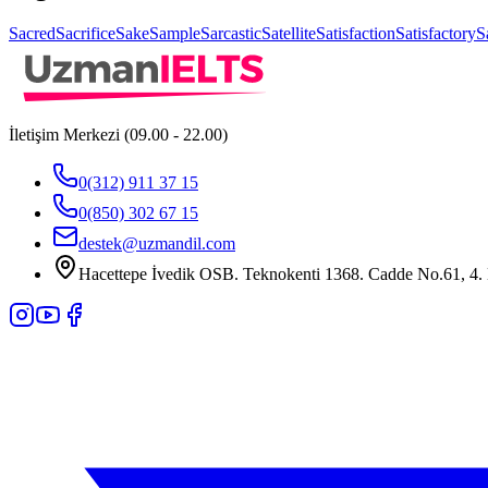
Sacred
Sacrifice
Sake
Sample
Sarcastic
Satellite
Satisfaction
Satisfactory
S
İletişim Merkezi (09.00 - 22.00)
0(312) 911 37 15
0(850) 302 67 15
destek@uzmandil.com
Hacettepe İvedik OSB. Teknokenti 1368. Cadde No.61, 4