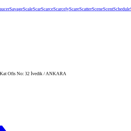
aucer
Savage
Scale
Scar
Scarce
Scarcely
Scare
Scatter
Scene
Scent
Schedule
. Kat Ofis No: 32 İvedik / ANKARA