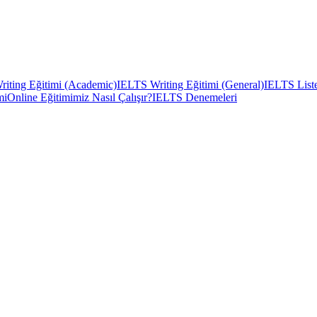
iting Eğitimi (Academic)
IELTS Writing Eğitimi (General)
IELTS Liste
mi
Online Eğitimimiz Nasıl Çalışır?
IELTS Denemeleri