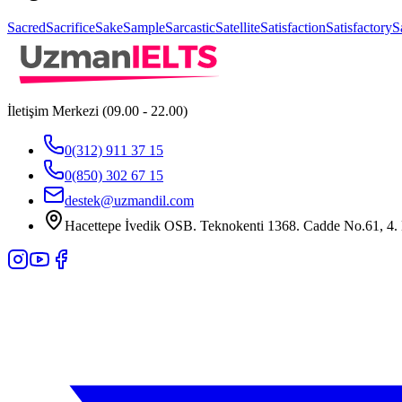
Sacred
Sacrifice
Sake
Sample
Sarcastic
Satellite
Satisfaction
Satisfactory
S
İletişim Merkezi (09.00 - 22.00)
0(312) 911 37 15
0(850) 302 67 15
destek@uzmandil.com
Hacettepe İvedik OSB. Teknokenti 1368. Cadde No.61, 4