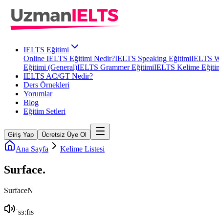
IELTS Eğitimi
Online IELTS Eğitimi Nedir?
IELTS Speaking Eğitimi
IELTS Wr
Eğitimi (General)
IELTS Grammer Eğitimi
IELTS Kelime Eğiti
IELTS AC/GT Nedir?
Ders Örnekleri
Yorumlar
Blog
Eğitim Setleri
Giriş Yap
Ücretsiz Üye Ol
Ana Sayfa
Kelime Listesi
Surface
.
Surface
N
ˈsɜːfɪs