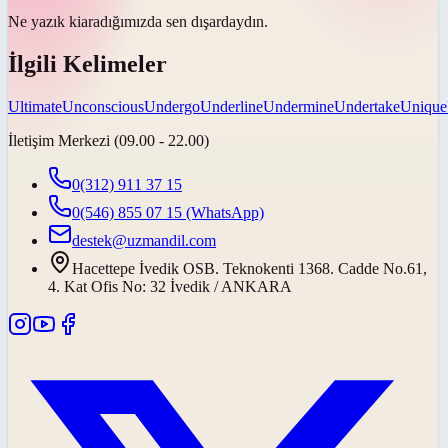
Ne yazık ki
aradığımızda sen dışardaydın.
İlgili Kelimeler
Ultimate
Unconscious
Undergo
Underline
Undermine
Undertake
Unique
İletişim Merkezi (09.00 - 22.00)
0(312) 911 37 15
0(546) 855 07 15
(WhatsApp)
destek@uzmandil.com
Hacettepe İvedik OSB. Teknokenti 1368. Cadde No.61,
4. Kat Ofis No: 32 İvedik / ANKARA