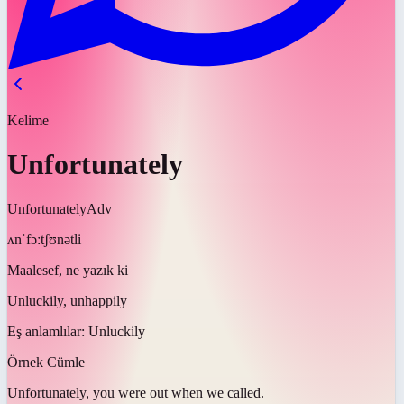
Kelime
Unfortunately
Unfortunately
Adv
ʌnˈfɔːtʃʊnətli
Maalesef, ne yazık ki
Unluckily, unhappily
Eş anlamlılar:
Unluckily
Örnek Cümle
Unfortunately
, you were out when we called.