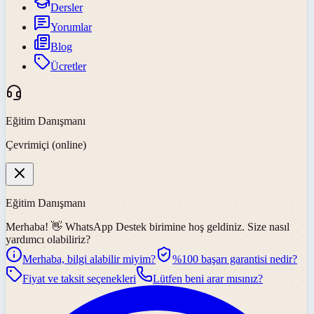
Dersler
Yorumlar
Blog
Ücretler
Eğitim Danışmanı
Çevrimiçi (online)
Eğitim Danışmanı
Merhaba! 👋
WhatsApp Destek
birimine hoş geldiniz. Size nasıl
yardımcı olabiliriz?
Merhaba, bilgi alabilir miyim?
%100 başarı garantisi nedir?
Fiyat ve taksit seçenekleri
Lütfen beni arar mısınız?