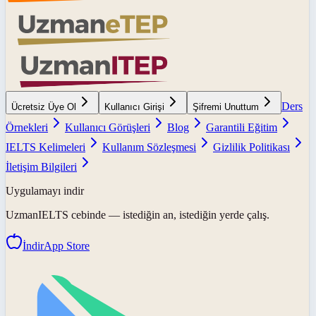
Ders
Ücretsiz Üye Ol
Kullanıcı Girişi
Şifremi Unuttum
Örnekleri
Kullanıcı Görüşleri
Blog
Garantili Eğitim
IELTS Kelimeleri
Kullanım Sözleşmesi
Gizlilik Politikası
İletişim Bilgileri
Uygulamayı indir
UzmanIELTS
cebinde — istediğin an, istediğin yerde çalış.
İndir
App Store