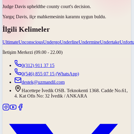
Judge Davis
upheld
the county court's decision.
Yargıç Davis, ilçe mahkemesinin kararını
uygun buldu
.
İlgili Kelimeler
Ultimate
Unconscious
Undergo
Underline
Undermine
Undertake
Unfortu
İletişim Merkezi (09.00 - 22.00)
0(312) 911 37 15
0(546) 855 07 15
(WhatsApp)
destek@uzmandil.com
Hacettepe İvedik OSB. Teknokenti 1368. Cadde No.61,
4. Kat Ofis No: 32 İvedik / ANKARA