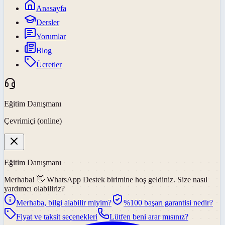
Anasayfa
Dersler
Yorumlar
Blog
Ücretler
Eğitim Danışmanı
Çevrimiçi (online)
Eğitim Danışmanı
Merhaba! 👋
WhatsApp Destek
birimine hoş geldiniz. Size nasıl
yardımcı olabiliriz?
Merhaba, bilgi alabilir miyim?
%100 başarı garantisi nedir?
Fiyat ve taksit seçenekleri
Lütfen beni arar mısınız?