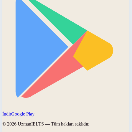
İndir
Google Play
©
2026
UzmanIELTS
— Tüm hakları saklıdır.