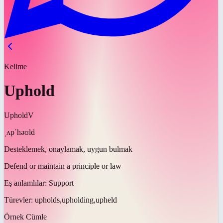
Kelime
Uphold
Uphold
V
ˌʌpˈhəʊld
Desteklemek, onaylamak, uygun bulmak
Defend or maintain a principle or law
Eş anlamlılar:
Support
Türevler:
upholds,upholding,upheld
Örnek Cümle