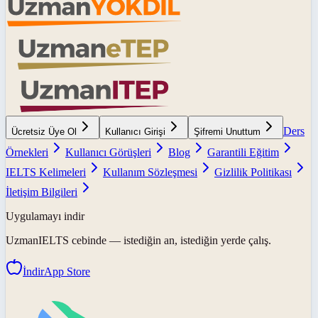
Ders
Ücretsiz Üye Ol
Kullanıcı Girişi
Şifremi Unuttum
Örnekleri
Kullanıcı Görüşleri
Blog
Garantili Eğitim
IELTS Kelimeleri
Kullanım Sözleşmesi
Gizlilik Politikası
İletişim Bilgileri
Uygulamayı indir
UzmanIELTS
cebinde — istediğin an, istediğin yerde çalış.
İndir
App Store