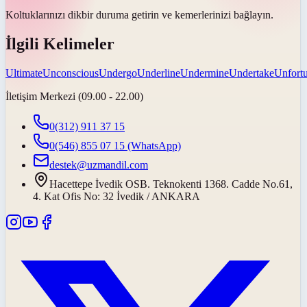
Koltuklarınızı
dik
bir duruma getirin ve kemerlerinizi bağlayın.
İlgili Kelimeler
Ultimate
Unconscious
Undergo
Underline
Undermine
Undertake
Unfortu
İletişim Merkezi (09.00 - 22.00)
0(312) 911 37 15
0(546) 855 07 15
(WhatsApp)
destek@uzmandil.com
Hacettepe İvedik OSB. Teknokenti 1368. Cadde No.61,
4. Kat Ofis No: 32 İvedik / ANKARA