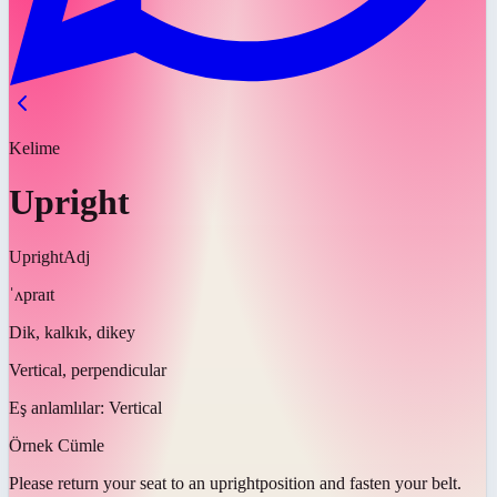
Kelime
Upright
Upright
Adj
ˈʌpraɪt
Dik, kalkık, dikey
Vertical, perpendicular
Eş anlamlılar:
Vertical
Örnek Cümle
Please return your seat to an
upright
position and fasten your belt.