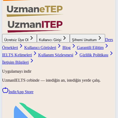
Ders
Ücretsiz Üye Ol
Kullanıcı Girişi
Şifremi Unuttum
Örnekleri
Kullanıcı Görüşleri
Blog
Garantili Eğitim
IELTS Kelimeleri
Kullanım Sözleşmesi
Gizlilik Politikası
İletişim Bilgileri
Uygulamayı indir
UzmanIELTS
cebinde — istediğin an, istediğin yerde çalış.
İndir
App Store