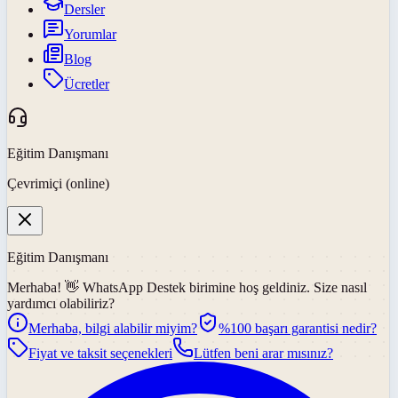
Dersler
Yorumlar
Blog
Ücretler
Eğitim Danışmanı
Çevrimiçi (online)
Eğitim Danışmanı
Merhaba! 👋
WhatsApp Destek
birimine hoş geldiniz. Size nasıl
yardımcı olabiliriz?
Merhaba, bilgi alabilir miyim?
%100 başarı garantisi nedir?
Fiyat ve taksit seçenekleri
Lütfen beni arar mısınız?