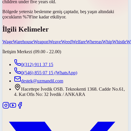
children under five years old.
Bölgede yetersiz beslenme
geniş çaptadır
, beş yaşın altındaki
çocukların %78'ine kadar etkiliyor.
İlgili Kelimeler
Wage
Warehouse
Weapon
Weave
Weed
Welfare
Whereas
Whip
Whistle
Wi
İletişim Merkezi (09.00 - 22.00)
0(312) 911 37 15
0(546) 855 07 15
(WhatsApp)
destek@uzmandil.com
Hacettepe İvedik OSB. Teknokenti 1368. Cadde No.61,
4. Kat Ofis No: 32 İvedik / ANKARA