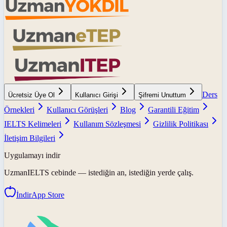
Ders
Ücretsiz Üye Ol
Kullanıcı Girişi
Şifremi Unuttum
Örnekleri
Kullanıcı Görüşleri
Blog
Garantili Eğitim
IELTS Kelimeleri
Kullanım Sözleşmesi
Gizlilik Politikası
İletişim Bilgileri
Uygulamayı indir
UzmanIELTS
cebinde — istediğin an, istediğin yerde çalış.
İndir
App Store