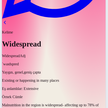
Kelime
Widespread
Widespread
Adj
ˈwaɪdspred
Yaygın, genel,geniş çapta
Existing or happening in many places
Eş anlamlılar:
Extensive
Örnek Cümle
Malnutrition in the region is
widespread
- affecting up to 78% of