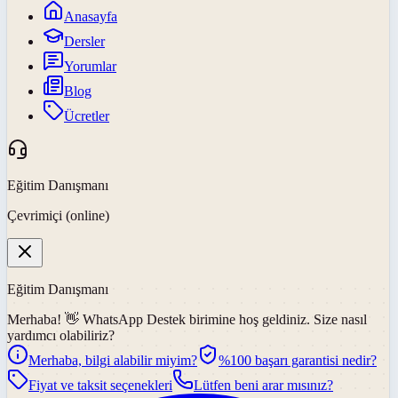
Anasayfa
Dersler
Yorumlar
Blog
Ücretler
Eğitim Danışmanı
Çevrimiçi (online)
Eğitim Danışmanı
Merhaba! 👋
WhatsApp Destek
birimine hoş geldiniz. Size nasıl
yardımcı olabiliriz?
Merhaba, bilgi alabilir miyim?
%100 başarı garantisi nedir?
Fiyat ve taksit seçenekleri
Lütfen beni arar mısınız?