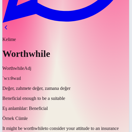
Kelime
Worthwhile
Worthwhile
Adj
ˈwɜːθwaɪl
Değer, zahmete değer, zamana değer
Beneficial enough to be a suitable
Eş anlamlılar:
Beneficial
Örnek Cümle
It might be
worthwhile
to consider your attitude to an insurance