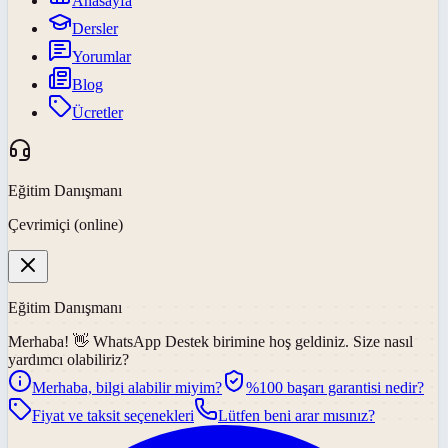
Anasayfa
Dersler
Yorumlar
Blog
Ücretler
Eğitim Danışmanı
Çevrimiçi (online)
Eğitim Danışmanı
Merhaba! 👋
WhatsApp Destek
birimine hoş geldiniz. Size nasıl
yardımcı olabiliriz?
Merhaba, bilgi alabilir miyim?
%100 başarı garantisi nedir?
Fiyat ve taksit seçenekleri
Lütfen beni arar mısınız?