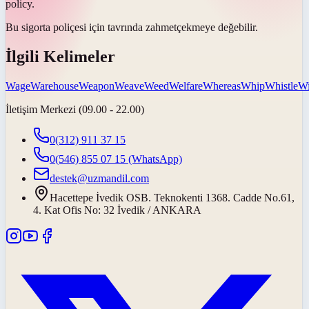
policy.
Bu sigorta poliçesi için tavrında
zahmet
çekmeye değebilir.
İlgili Kelimeler
Wage
Warehouse
Weapon
Weave
Weed
Welfare
Whereas
Whip
Whistle
Wi
İletişim Merkezi (09.00 - 22.00)
0(312) 911 37 15
0(546) 855 07 15
(WhatsApp)
destek@uzmandil.com
Hacettepe İvedik OSB. Teknokenti 1368. Cadde No.61,
4. Kat Ofis No: 32 İvedik / ANKARA