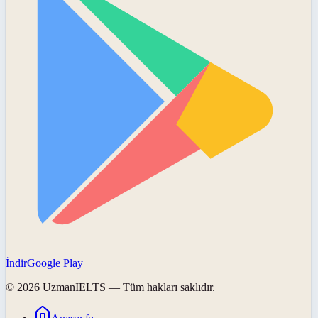
İndir
Google Play
©
2026
UzmanIELTS
— Tüm hakları saklıdır.