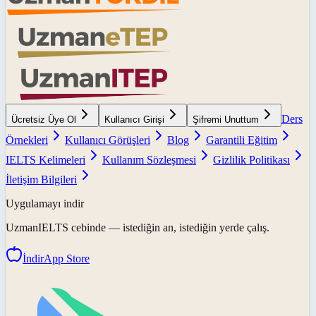
Ders
Ücretsiz Üye Ol
Kullanıcı Girişi
Şifremi Unuttum
Örnekleri
Kullanıcı Görüşleri
Blog
Garantili Eğitim
IELTS Kelimeleri
Kullanım Sözleşmesi
Gizlilik Politikası
İletişim Bilgileri
Uygulamayı indir
UzmanIELTS
cebinde — istediğin an, istediğin yerde çalış.
İndir
App Store