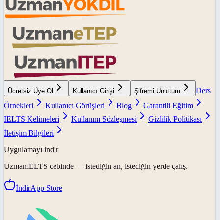
Ders
Ücretsiz Üye Ol
Kullanıcı Girişi
Şifremi Unuttum
Örnekleri
Kullanıcı Görüşleri
Blog
Garantili Eğitim
IELTS Kelimeleri
Kullanım Sözleşmesi
Gizlilik Politikası
İletişim Bilgileri
Uygulamayı indir
UzmanIELTS
cebinde — istediğin an, istediğin yerde çalış.
İndir
App Store