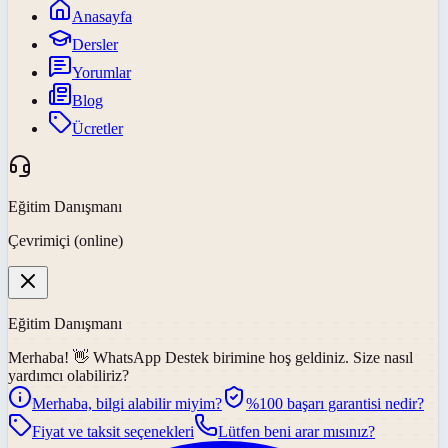
Anasayfa
Dersler
Yorumlar
Blog
Ücretler
Eğitim Danışmanı
Çevrimiçi (online)
Eğitim Danışmanı
Merhaba! 👋
WhatsApp Destek
birimine hoş geldiniz. Size nasıl
yardımcı olabiliriz?
Merhaba, bilgi alabilir miyim?
%100 başarı garantisi nedir?
Fiyat ve taksit seçenekleri
Lütfen beni arar mısınız?