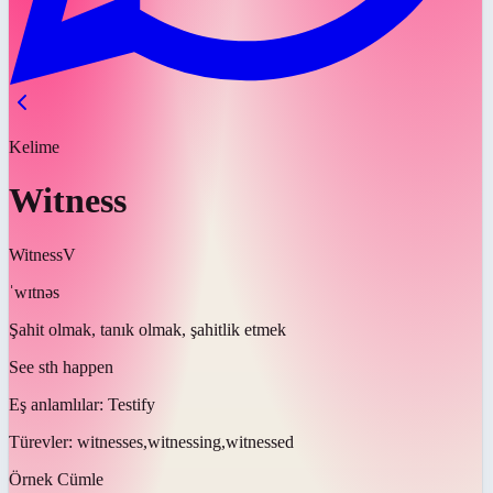
Kelime
Witness
Witness
V
ˈwɪtnəs
Şahit olmak, tanık olmak, şahitlik etmek
See sth happen
Eş anlamlılar:
Testify
Türevler:
witnesses,witnessing,witnessed
Örnek Cümle