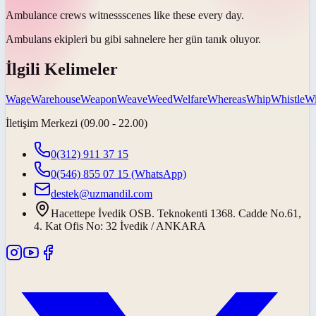
Ambulance crews
witness
scenes like these every day.
Ambulans ekipleri bu gibi sahnelere her gün
tanık oluyor
.
İlgili Kelimeler
Wage
Warehouse
Weapon
Weave
Weed
Welfare
Whereas
Whip
Whistle
Wi
İletişim Merkezi (09.00 - 22.00)
0(312) 911 37 15
0(546) 855 07 15
(WhatsApp)
destek@uzmandil.com
Hacettepe İvedik OSB. Teknokenti 1368. Cadde No.61,
4. Kat Ofis No: 32 İvedik / ANKARA