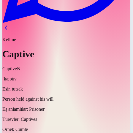
Kelime
Captive
Captive
N
ˈkæptɪv
Esir, tutsak
Person held against his will
Eş anlamlılar:
Prisoner
Türevler:
Captives
Örnek Cümle