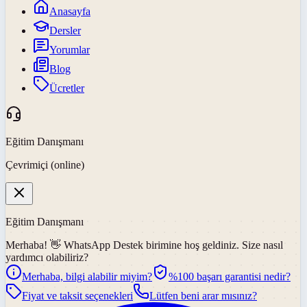
Anasayfa
Dersler
Yorumlar
Blog
Ücretler
Eğitim Danışmanı
Çevrimiçi (online)
Eğitim Danışmanı
Merhaba! 👋
WhatsApp Destek
birimine hoş geldiniz. Size nasıl
yardımcı olabiliriz?
Merhaba, bilgi alabilir miyim?
%100 başarı garantisi nedir?
Fiyat ve taksit seçenekleri
Lütfen beni arar mısınız?