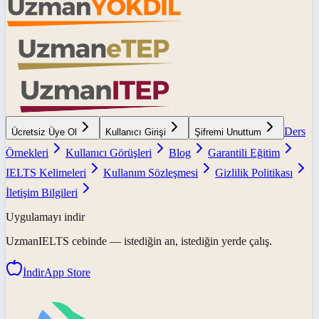
Ders
Ücretsiz Üye Ol
Kullanıcı Girişi
Şifremi Unuttum
Örnekleri
Kullanıcı Görüşleri
Blog
Garantili Eğitim
IELTS Kelimeleri
Kullanım Sözleşmesi
Gizlilik Politikası
İletişim Bilgileri
Uygulamayı indir
UzmanIELTS
cebinde — istediğin an, istediğin yerde çalış.
İndir
App Store