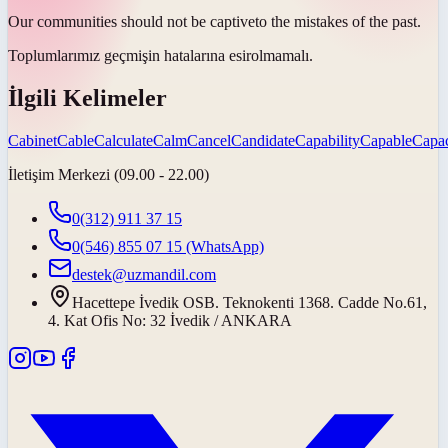
Our communities should not be
captive
to the mistakes of the past.
Toplumlarımız geçmişin hatalarına
esir
olmamalı.
İlgili Kelimeler
Cabinet
Cable
Calculate
Calm
Cancel
Candidate
Capability
Capable
Capac
İletişim Merkezi (09.00 - 22.00)
0(312) 911 37 15
0(546) 855 07 15
(WhatsApp)
destek@uzmandil.com
Hacettepe İvedik OSB. Teknokenti 1368. Cadde No.61,
4. Kat Ofis No: 32 İvedik / ANKARA