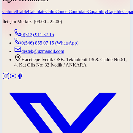
Cabinet
Cable
Calculate
Calm
Cancel
Candidate
Capability
Capable
Capac
İletişim Merkezi (09.00 - 22.00)
0(312) 911 37 15
0(546) 855 07 15
(WhatsApp)
destek@uzmandil.com
Hacettepe İvedik OSB. Teknokenti 1368. Cadde No.61,
4. Kat Ofis No: 32 İvedik / ANKARA