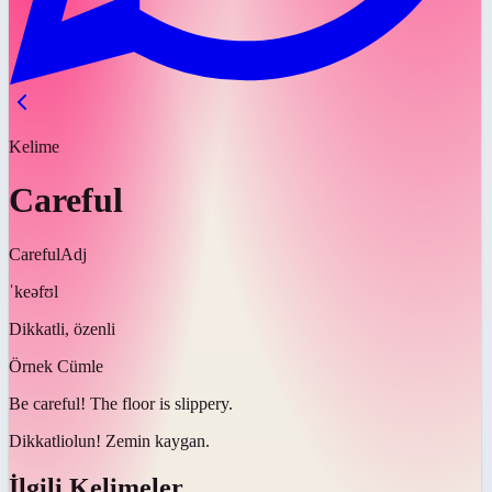
Kelime
Careful
Careful
Adj
ˈkeəfʊl
Dikkatli, özenli
Örnek Cümle
Be
careful
! The floor is slippery.
Dikkatli
olun! Zemin kaygan.
İlgili Kelimeler