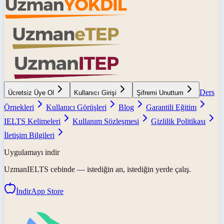
Ders
Ücretsiz Üye Ol
Kullanıcı Girişi
Şifremi Unuttum
Örnekleri
Kullanıcı Görüşleri
Blog
Garantili Eğitim
IELTS Kelimeleri
Kullanım Sözleşmesi
Gizlilik Politikası
İletişim Bilgileri
Uygulamayı indir
UzmanIELTS
cebinde — istediğin an, istediğin yerde çalış.
İndir
App Store