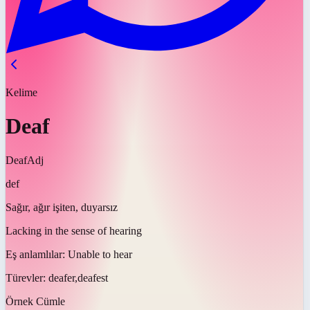
Kelime
Deaf
Deaf
Adj
def
Sağır, ağır işiten, duyarsız
Lacking in the sense of hearing
Eş anlamlılar:
Unable to hear
Türevler:
deafer,deafest
Örnek Cümle