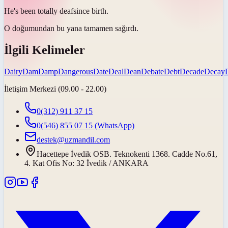
He's been totally
deaf
since birth.
O doğumundan bu yana tamamen
sağırdı
.
İlgili Kelimeler
Dairy
Dam
Damp
Dangerous
Date
Deal
Dean
Debate
Debt
Decade
Decay
İletişim Merkezi (09.00 - 22.00)
0(312) 911 37 15
0(546) 855 07 15
(WhatsApp)
destek@uzmandil.com
Hacettepe İvedik OSB. Teknokenti 1368. Cadde No.61,
4. Kat Ofis No: 32 İvedik / ANKARA