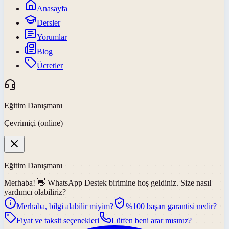
Anasayfa
Dersler
Yorumlar
Blog
Ücretler
Eğitim Danışmanı
Çevrimiçi (online)
Eğitim Danışmanı
Merhaba! 👋
WhatsApp Destek
birimine hoş geldiniz. Size nasıl
yardımcı olabiliriz?
Merhaba, bilgi alabilir miyim?
%100 başarı garantisi nedir?
Fiyat ve taksit seçenekleri
Lütfen beni arar mısınız?