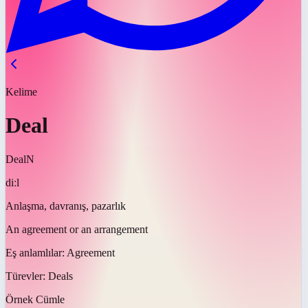
Kelime
Deal
Deal
N
diːl
Anlaşma, davranış, pazarlık
An agreement or an arrangement
Eş anlamlılar:
Agreement
Türevler:
Deals
Örnek Cümle