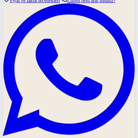
Fiyat ve taksit seçenekleri
Lütfen beni arar mısınız?