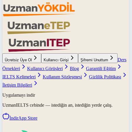
Ders
Ücretsiz Üye Ol
Kullanıcı Girişi
Şifremi Unuttum
Örnekleri
Kullanıcı Görüşleri
Blog
Garantili Eğitim
IELTS Kelimeleri
Kullanım Sözleşmesi
Gizlilik Politikası
İletişim Bilgileri
Uygulamayı indir
UzmanIELTS
cebinde — istediğin an, istediğin yerde çalış.
İndir
App Store