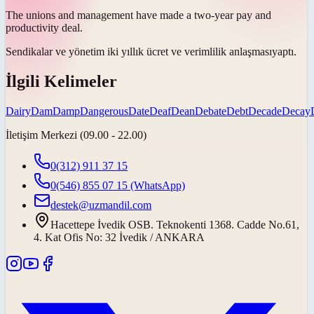
The unions and management have made a two-year pay and
productivity
deal
.
Sendikalar ve yönetim iki yıllık ücret ve verimlilik
anlaşması
yaptı.
İlgili Kelimeler
Dairy
Dam
Damp
Dangerous
Date
Deaf
Dean
Debate
Debt
Decade
Decay
İletişim Merkezi (09.00 - 22.00)
0(312) 911 37 15
0(546) 855 07 15
(WhatsApp)
destek@uzmandil.com
Hacettepe İvedik OSB. Teknokenti 1368. Cadde No.61,
4. Kat Ofis No: 32 İvedik / ANKARA