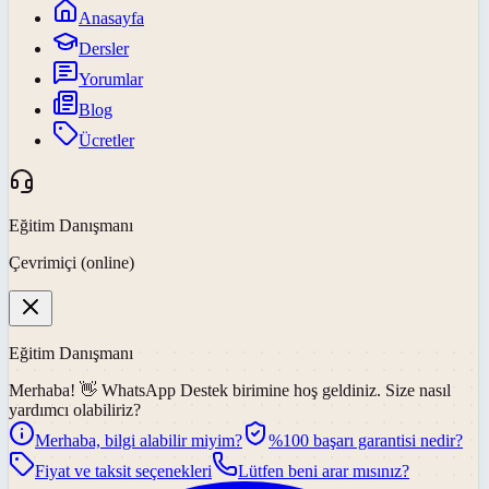
Anasayfa
Dersler
Yorumlar
Blog
Ücretler
Eğitim Danışmanı
Çevrimiçi (online)
Eğitim Danışmanı
Merhaba! 👋
WhatsApp Destek
birimine hoş geldiniz. Size nasıl
yardımcı olabiliriz?
Merhaba, bilgi alabilir miyim?
%100 başarı garantisi nedir?
Fiyat ve taksit seçenekleri
Lütfen beni arar mısınız?