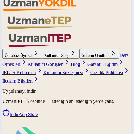
Ders
Ücretsiz Üye Ol
Kullanıcı Girişi
Şifremi Unuttum
Örnekleri
Kullanıcı Görüşleri
Blog
Garantili Eğitim
IELTS Kelimeleri
Kullanım Sözleşmesi
Gizlilik Politikası
İletişim Bilgileri
Uygulamayı indir
UzmanIELTS
cebinde — istediğin an, istediğin yerde çalış.
İndir
App Store