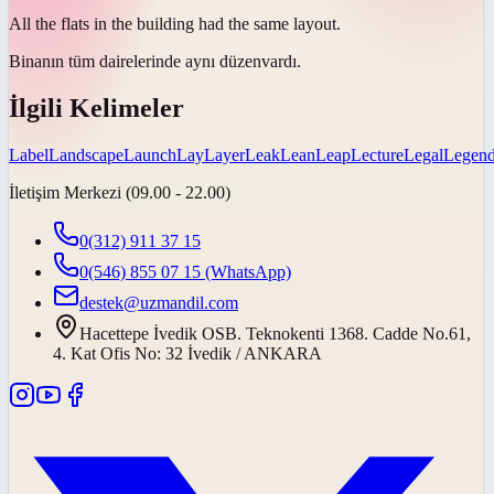
All the flats in the building had the same
layout
.
Binanın tüm dairelerinde aynı
düzen
vardı.
İlgili Kelimeler
Label
Landscape
Launch
Lay
Layer
Leak
Lean
Leap
Lecture
Legal
Legen
İletişim Merkezi (09.00 - 22.00)
0(312) 911 37 15
0(546) 855 07 15
(WhatsApp)
destek@uzmandil.com
Hacettepe İvedik OSB. Teknokenti 1368. Cadde No.61,
4. Kat Ofis No: 32 İvedik / ANKARA