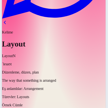
Kelime
Layout
Layout
N
ˈleɪaʊt
Düzenleme, düzen, plan
The way that something is arranged
Eş anlamlılar:
Arrangement
Türevler:
Layouts
Örnek Cümle