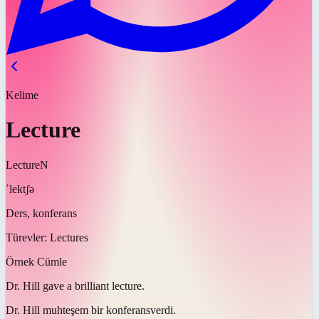
Kelime
Lecture
Lecture
N
ˈlektʃə
Ders, konferans
Türevler:
Lectures
Örnek Cümle
Dr. Hill gave a brilliant
lecture
.
Dr. Hill muhteşem bir
konferans
verdi.