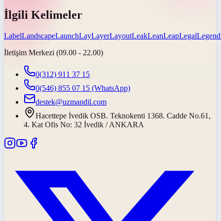
İlgili Kelimeler
Label
Landscape
Launch
Lay
Layer
Layout
Leak
Lean
Leap
Legal
Legend
İletişim Merkezi (09.00 - 22.00)
0(312) 911 37 15
0(546) 855 07 15
(WhatsApp)
destek@uzmandil.com
Hacettepe İvedik OSB. Teknokenti 1368. Cadde No.61,
4. Kat Ofis No: 32 İvedik / ANKARA