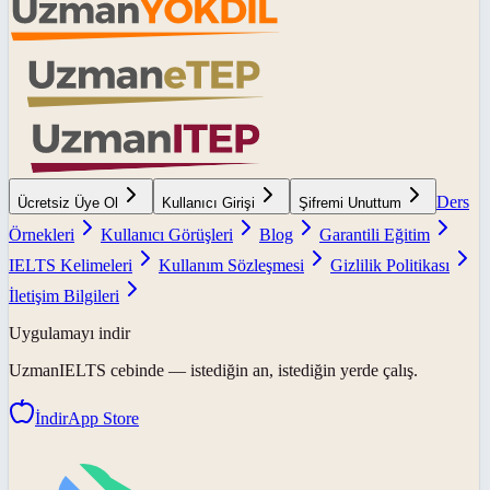
Ders
Ücretsiz Üye Ol
Kullanıcı Girişi
Şifremi Unuttum
Örnekleri
Kullanıcı Görüşleri
Blog
Garantili Eğitim
IELTS Kelimeleri
Kullanım Sözleşmesi
Gizlilik Politikası
İletişim Bilgileri
Uygulamayı indir
UzmanIELTS
cebinde — istediğin an, istediğin yerde çalış.
İndir
App Store