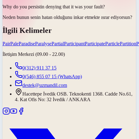
Why do you
persist
in denying that it was your fault?
Neden bunun senin hatan olduğunu inkar etmekte
ısrar ediyorsun
?
İlgili Kelimeler
Pair
Pale
Paradise
Paralyse
Partial
Participant
Participate
Particle
Partition
P
İletişim Merkezi (09.00 - 22.00)
0(312) 911 37 15
0(546) 855 07 15
(WhatsApp)
destek@uzmandil.com
Hacettepe İvedik OSB. Teknokenti 1368. Cadde No.61,
4. Kat Ofis No: 32 İvedik / ANKARA