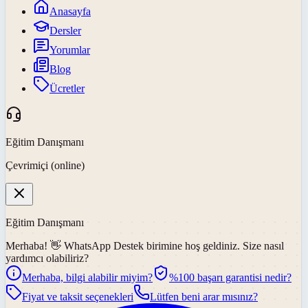
Anasayfa
Dersler
Yorumlar
Blog
Ücretler
Eğitim Danışmanı
Çevrimiçi (online)
Eğitim Danışmanı
Merhaba! 👋
WhatsApp Destek
birimine hoş geldiniz. Size nasıl
yardımcı olabiliriz?
Merhaba, bilgi alabilir miyim?
%100 başarı garantisi nedir?
Fiyat ve taksit seçenekleri
Lütfen beni arar mısınız?