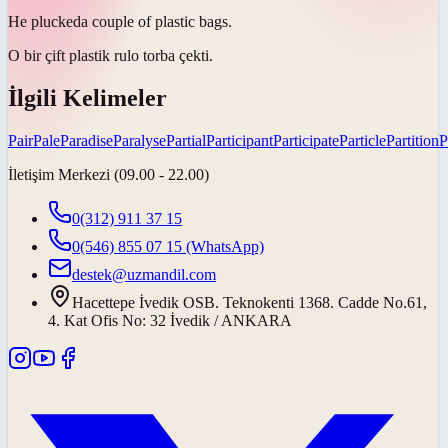
He
plucked
a couple of plastic bags.
O bir çift plastik rulo torba
çekti
.
İlgili Kelimeler
Pair
Pale
Paradise
Paralyse
Partial
Participant
Participate
Particle
Partition
P
İletişim Merkezi (09.00 - 22.00)
0(312) 911 37 15
0(546) 855 07 15
(WhatsApp)
destek@uzmandil.com
Hacettepe İvedik OSB. Teknokenti 1368. Cadde No.61,
4. Kat Ofis No: 32 İvedik / ANKARA