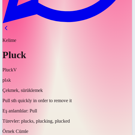
Kelime
Pluck
Pluck
V
plʌk
Çekmek, sürüklemek
Pull sth quickly in order to remove it
Eş anlamlılar:
Pull
Türevler:
plucks, plucking, plucked
Örnek Cümle