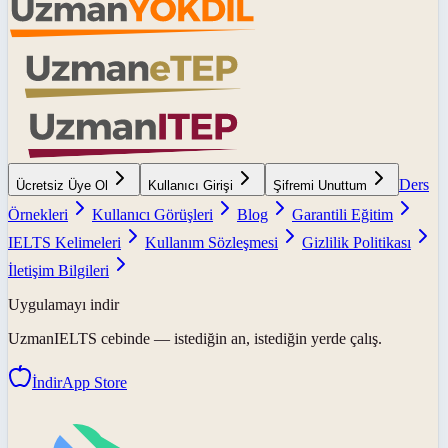
Ders
Ücretsiz Üye Ol
Kullanıcı Girişi
Şifremi Unuttum
Örnekleri
Kullanıcı Görüşleri
Blog
Garantili Eğitim
IELTS Kelimeleri
Kullanım Sözleşmesi
Gizlilik Politikası
İletişim Bilgileri
Uygulamayı indir
UzmanIELTS
cebinde — istediğin an, istediğin yerde çalış.
İndir
App Store