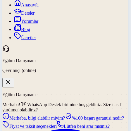
Anasayfa
Dersler
Yorumlar
Blog
Ücretler
Eğitim Danışmanı
Çevrimiçi (online)
Eğitim Danışmanı
Merhaba! 👋
WhatsApp Destek
birimine hoş geldiniz. Size nasıl
yardımcı olabiliriz?
Merhaba, bilgi alabilir miyim?
%100 başarı garantisi nedir?
Fiyat ve taksit seçenekleri
Lütfen beni arar mısınız?