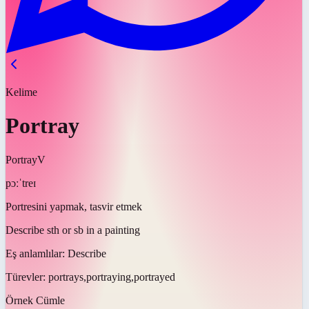
Kelime
Portray
Portray
V
pɔːˈtreɪ
Portresini yapmak, tasvir etmek
Describe sth or sb in a painting
Eş anlamlılar:
Describe
Türevler:
portrays,portraying,portrayed
Örnek Cümle