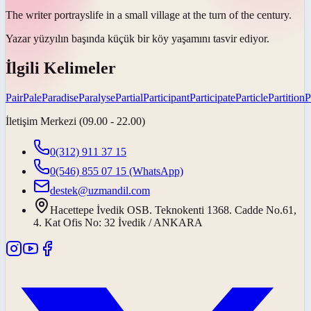
The writer
portrays
life in a small village at the turn of the century.
Yazar yüzyılın başında küçük bir köy yaşamını
tasvir ediyor
.
İlgili Kelimeler
Pair
Pale
Paradise
Paralyse
Partial
Participant
Participate
Particle
Partition
P
İletişim Merkezi (09.00 - 22.00)
0(312) 911 37 15
0(546) 855 07 15
(WhatsApp)
destek@uzmandil.com
Hacettepe İvedik OSB. Teknokenti 1368. Cadde No.61,
4. Kat Ofis No: 32 İvedik / ANKARA