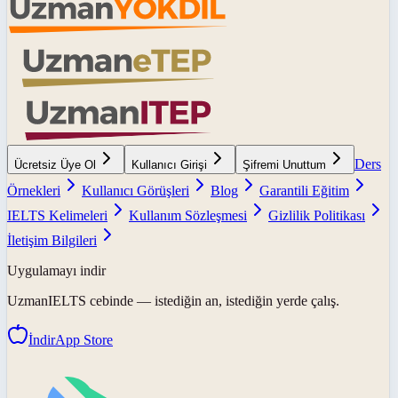
Ders
Ücretsiz Üye Ol
Kullanıcı Girişi
Şifremi Unuttum
Örnekleri
Kullanıcı Görüşleri
Blog
Garantili Eğitim
IELTS Kelimeleri
Kullanım Sözleşmesi
Gizlilik Politikası
İletişim Bilgileri
Uygulamayı indir
UzmanIELTS
cebinde — istediğin an, istediğin yerde çalış.
İndir
App Store