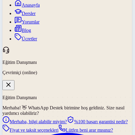
Anasayfa
Dersler
Yorumlar
Blog
Ücretler
Eğitim Danışmanı
Çevrimiçi (online)
Eğitim Danışmanı
Merhaba! 👋
WhatsApp Destek
birimine hoş geldiniz. Size nasıl
yardımcı olabiliriz?
Merhaba, bilgi alabilir miyim?
%100 başarı garantisi nedir?
Fiyat ve taksit seçenekleri
Lütfen beni arar mısınız?