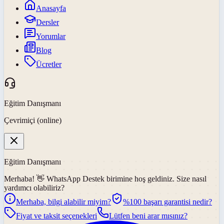
Anasayfa
Dersler
Yorumlar
Blog
Ücretler
Eğitim Danışmanı
Çevrimiçi (online)
Eğitim Danışmanı
Merhaba! 👋
WhatsApp Destek
birimine hoş geldiniz. Size nasıl
yardımcı olabiliriz?
Merhaba, bilgi alabilir miyim?
%100 başarı garantisi nedir?
Fiyat ve taksit seçenekleri
Lütfen beni arar mısınız?