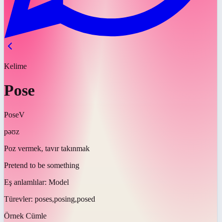
Kelime
Pose
Pose
V
pəʊz
Poz vermek, tavır takınmak
Pretend to be something
Eş anlamlılar:
Model
Türevler:
poses,posing,posed
Örnek Cümle