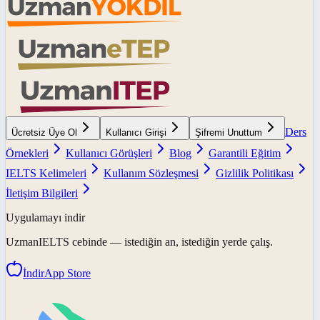
Ders
Ücretsiz Üye Ol
Kullanıcı Girişi
Şifremi Unuttum
Örnekleri
Kullanıcı Görüşleri
Blog
Garantili Eğitim
IELTS Kelimeleri
Kullanım Sözleşmesi
Gizlilik Politikası
İletişim Bilgileri
Uygulamayı indir
UzmanIELTS
cebinde — istediğin an, istediğin yerde çalış.
İndir
App Store