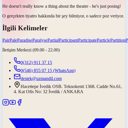
He doesn't really know a thing about the theatre - he's just
posing
!
O gerçekten tiyatro hakkında bir şey bilmiyor, o sadece
poz veriyor
.
İlgili Kelimeler
Pair
Pale
Paradise
Paralyse
Partial
Participant
Participate
Particle
Partition
P
İletişim Merkezi (09.00 - 22.00)
0(312) 911 37 15
0(546) 855 07 15
(WhatsApp)
destek@uzmandil.com
Hacettepe İvedik OSB. Teknokenti 1368. Cadde No.61,
4. Kat Ofis No: 32 İvedik / ANKARA