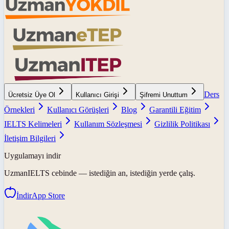
Ders
Ücretsiz Üye Ol
Kullanıcı Girişi
Şifremi Unuttum
Örnekleri
Kullanıcı Görüşleri
Blog
Garantili Eğitim
IELTS Kelimeleri
Kullanım Sözleşmesi
Gizlilik Politikası
İletişim Bilgileri
Uygulamayı indir
UzmanIELTS
cebinde — istediğin an, istediğin yerde çalış.
İndir
App Store