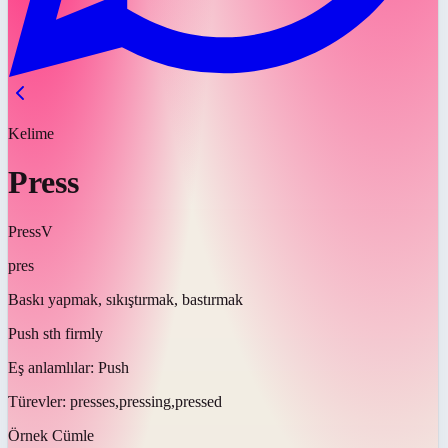
Kelime
Press
Press
V
pres
Baskı yapmak, sıkıştırmak, bastırmak
Push sth firmly
Eş anlamlılar:
Push
Türevler:
presses,pressing,pressed
Örnek Cümle