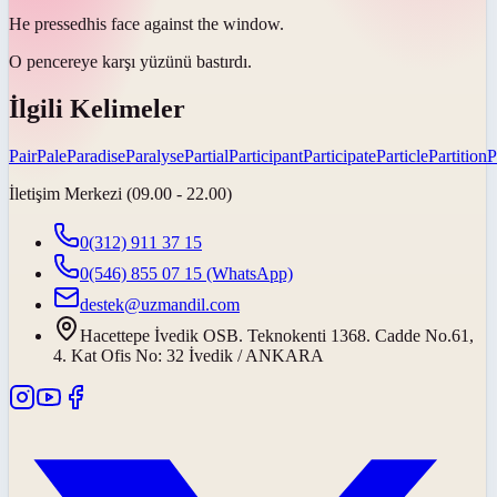
He
pressed
his face against the window.
O pencereye karşı yüzünü
bastırdı
.
İlgili Kelimeler
Pair
Pale
Paradise
Paralyse
Partial
Participant
Participate
Particle
Partition
P
İletişim Merkezi (09.00 - 22.00)
0(312) 911 37 15
0(546) 855 07 15
(WhatsApp)
destek@uzmandil.com
Hacettepe İvedik OSB. Teknokenti 1368. Cadde No.61,
4. Kat Ofis No: 32 İvedik / ANKARA