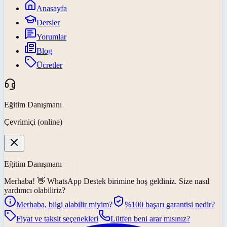
Anasayfa
Dersler
Yorumlar
Blog
Ücretler
Eğitim Danışmanı
Çevrimiçi (online)
Eğitim Danışmanı
Merhaba! 👋
WhatsApp Destek
birimine hoş geldiniz. Size nasıl
yardımcı olabiliriz?
Merhaba, bilgi alabilir miyim?
%100 başarı garantisi nedir?
Fiyat ve taksit seçenekleri
Lütfen beni arar mısınız?