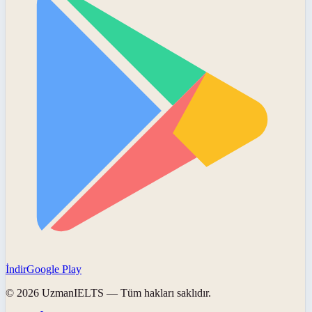
İndir
Google Play
©
2026
UzmanIELTS
— Tüm hakları saklıdır.