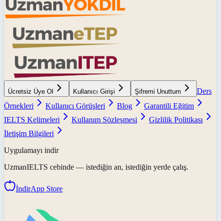
Ders
Ücretsiz Üye Ol
Kullanıcı Girişi
Şifremi Unuttum
Örnekleri
Kullanıcı Görüşleri
Blog
Garantili Eğitim
IELTS Kelimeleri
Kullanım Sözleşmesi
Gizlilik Politikası
İletişim Bilgileri
Uygulamayı indir
UzmanIELTS
cebinde — istediğin an, istediğin yerde çalış.
İndir
App Store