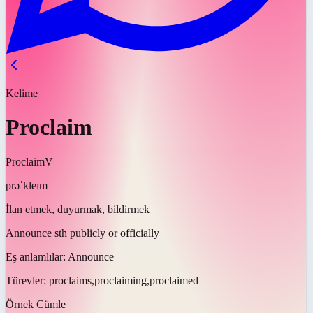
Kelime
Proclaim
Proclaim
V
prəˈkleɪm
İlan etmek, duyurmak, bildirmek
Announce sth publicly or officially
Eş anlamlılar:
Announce
Türevler:
proclaims,proclaiming,proclaimed
Örnek Cümle