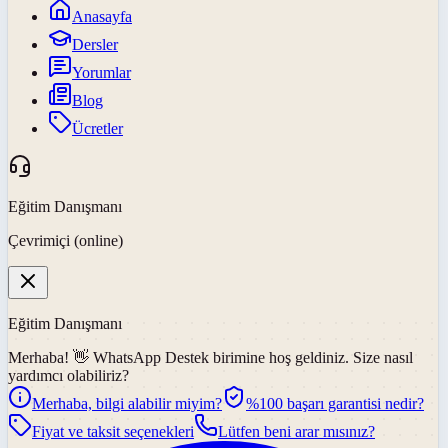
Anasayfa
Dersler
Yorumlar
Blog
Ücretler
Eğitim Danışmanı
Çevrimiçi (online)
Eğitim Danışmanı
Merhaba! 👋
WhatsApp Destek
birimine hoş geldiniz. Size nasıl
yardımcı olabiliriz?
Merhaba, bilgi alabilir miyim?
%100 başarı garantisi nedir?
Fiyat ve taksit seçenekleri
Lütfen beni arar mısınız?