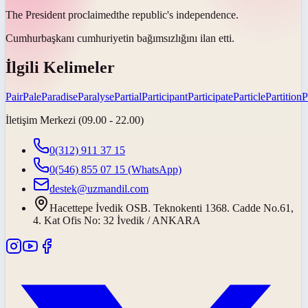
The President
proclaimed
the republic's independence.
Cumhurbaşkanı cumhuriyetin bağımsızlığını
ilan etti
.
İlgili Kelimeler
Pair
Pale
Paradise
Paralyse
Partial
Participant
Participate
Particle
Partition
P
İletişim Merkezi (09.00 - 22.00)
0(312) 911 37 15
0(546) 855 07 15
(WhatsApp)
destek@uzmandil.com
Hacettepe İvedik OSB. Teknokenti 1368. Cadde No.61,
4. Kat Ofis No: 32 İvedik / ANKARA