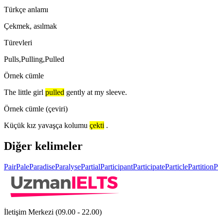
Türkçe anlamı
Çekmek, asılmak
Türevleri
Pulls,Pulling,Pulled
Örnek cümle
The little girl
pulled
gently at my sleeve.
Örnek cümle (çeviri)
Küçük kız yavaşça kolumu
çekti
.
Diğer kelimeler
Pair
Pale
Paradise
Paralyse
Partial
Participant
Participate
Particle
Partition
P
İletişim Merkezi (09.00 - 22.00)