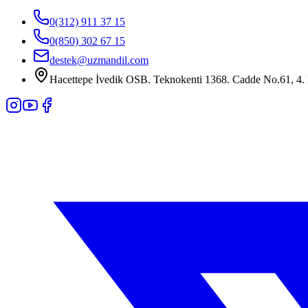
0(312) 911 37 15
0(850) 302 67 15
destek@uzmandil.com
Hacettepe İvedik OSB. Teknokenti 1368. Cadde No.61, 4