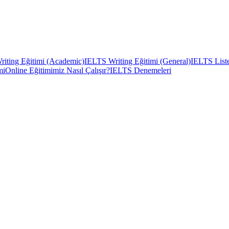
iting Eğitimi (Academic)
IELTS Writing Eğitimi (General)
IELTS Liste
mi
Online Eğitimimiz Nasıl Çalışır?
IELTS Denemeleri