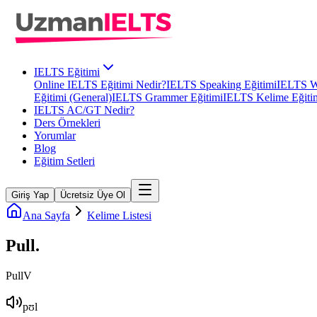
IELTS Eğitimi
Online IELTS Eğitimi Nedir?
IELTS Speaking Eğitimi
IELTS Wr
Eğitimi (General)
IELTS Grammer Eğitimi
IELTS Kelime Eğiti
IELTS AC/GT Nedir?
Ders Örnekleri
Yorumlar
Blog
Eğitim Setleri
Giriş Yap
Ücretsiz Üye Ol
Ana Sayfa
Kelime Listesi
Pull
.
Pull
V
pʊl