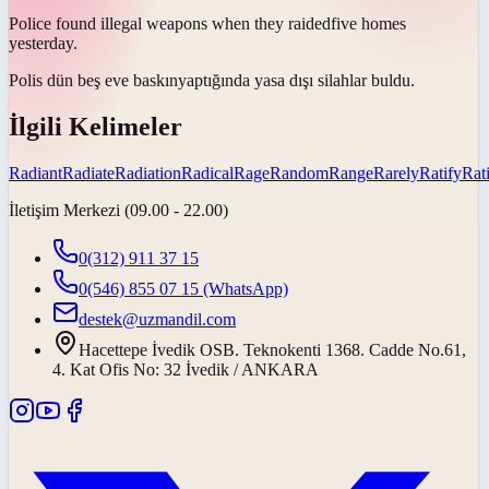
Police found illegal weapons when they
raided
five homes
yesterday.
Polis dün beş eve
baskın
yaptığında yasa dışı silahlar buldu.
İlgili Kelimeler
Radiant
Radiate
Radiation
Radical
Rage
Random
Range
Rarely
Ratify
Rat
İletişim Merkezi (09.00 - 22.00)
0(312) 911 37 15
0(546) 855 07 15
(WhatsApp)
destek@uzmandil.com
Hacettepe İvedik OSB. Teknokenti 1368. Cadde No.61,
4. Kat Ofis No: 32 İvedik / ANKARA