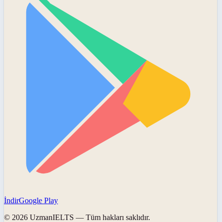
İndir
Google Play
©
2026
UzmanIELTS
— Tüm hakları saklıdır.