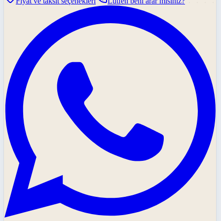
Fiyat ve taksit seçenekleri
Lütfen beni arar mısınız?