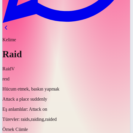
Kelime
Raid
Raid
V
reɪd
Hücum etmek, baskın yapmak
Attack a place suddenly
Eş anlamlılar:
Attack on
Türevler:
raids,raiding,raided
Örnek Cümle