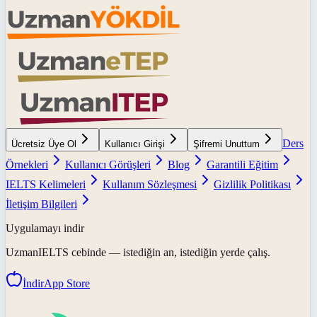
Ders
Ücretsiz Üye Ol
Kullanıcı Girişi
Şifremi Unuttum
Örnekleri
Kullanıcı Görüşleri
Blog
Garantili Eğitim
IELTS Kelimeleri
Kullanım Sözleşmesi
Gizlilik Politikası
İletişim Bilgileri
Uygulamayı indir
UzmanIELTS
cebinde — istediğin an, istediğin yerde çalış.
İndir
App Store