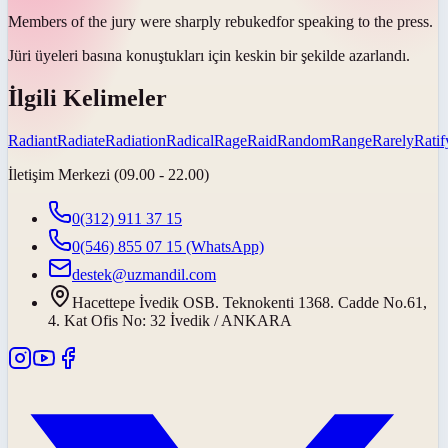
Members of the jury were sharply
rebuked
for speaking to the press.
Jüri üyeleri basına konuştukları için keskin bir şekilde
azarlandı
.
İlgili Kelimeler
Radiant
Radiate
Radiation
Radical
Rage
Raid
Random
Range
Rarely
Ratif
İletişim Merkezi (09.00 - 22.00)
0(312) 911 37 15
0(546) 855 07 15
(WhatsApp)
destek@uzmandil.com
Hacettepe İvedik OSB. Teknokenti 1368. Cadde No.61,
4. Kat Ofis No: 32 İvedik / ANKARA