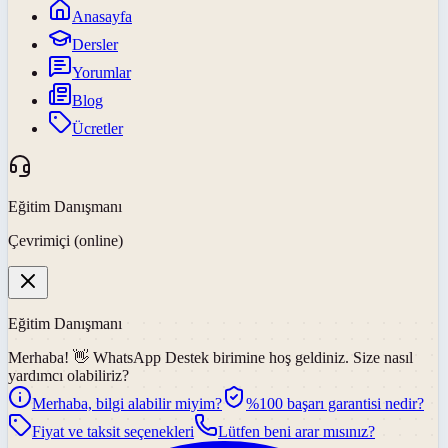
Anasayfa
Dersler
Yorumlar
Blog
Ücretler
Eğitim Danışmanı
Çevrimiçi (online)
Eğitim Danışmanı
Merhaba! 👋
WhatsApp Destek
birimine hoş geldiniz. Size nasıl
yardımcı olabiliriz?
Merhaba, bilgi alabilir miyim?
%100 başarı garantisi nedir?
Fiyat ve taksit seçenekleri
Lütfen beni arar mısınız?