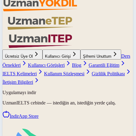
Ders
Ücretsiz Üye Ol
Kullanıcı Girişi
Şifremi Unuttum
Örnekleri
Kullanıcı Görüşleri
Blog
Garantili Eğitim
IELTS Kelimeleri
Kullanım Sözleşmesi
Gizlilik Politikası
İletişim Bilgileri
Uygulamayı indir
UzmanIELTS
cebinde — istediğin an, istediğin yerde çalış.
İndir
App Store