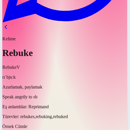
Kelime
Rebuke
Rebuke
V
rɪˈbjuːk
Azarlamak, paylamak
Speak angrily to sb
Eş anlamlılar:
Reprimand
Türevler:
rebukes,rebuking,rebuked
Örnek Cümle