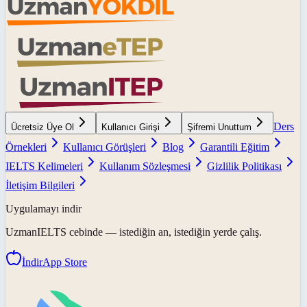
Ders
Ücretsiz Üye Ol
Kullanıcı Girişi
Şifremi Unuttum
Örnekleri
Kullanıcı Görüşleri
Blog
Garantili Eğitim
IELTS Kelimeleri
Kullanım Sözleşmesi
Gizlilik Politikası
İletişim Bilgileri
Uygulamayı indir
UzmanIELTS
cebinde — istediğin an, istediğin yerde çalış.
İndir
App Store