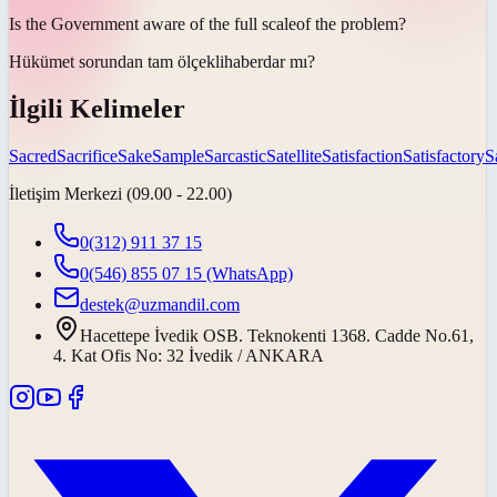
Is the Government aware of the full
scale
of the problem?
Hükümet sorundan tam
ölçekli
haberdar mı?
İlgili Kelimeler
Sacred
Sacrifice
Sake
Sample
Sarcastic
Satellite
Satisfaction
Satisfactory
S
İletişim Merkezi (09.00 - 22.00)
0(312) 911 37 15
0(546) 855 07 15
(WhatsApp)
destek@uzmandil.com
Hacettepe İvedik OSB. Teknokenti 1368. Cadde No.61,
4. Kat Ofis No: 32 İvedik / ANKARA