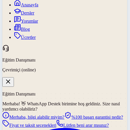
Anasayfa
Dersler
Yorumlar
Blog
Ücretler
Eğitim Danışmanı
Çevrimiçi (online)
Eğitim Danışmanı
Merhaba! 👋
WhatsApp Destek
birimine hoş geldiniz. Size nasıl
yardımcı olabiliriz?
Merhaba, bilgi alabilir miyim?
%100 başarı garantisi nedir?
Fiyat ve taksit seçenekleri
Lütfen beni arar mısınız?