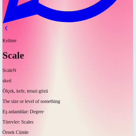
Kelime
Scale
Scale
N
skeɪl
Ölçek, kefe, terazi gözü
The size or level of something
Eş anlamlılar:
Degree
Türevler:
Scales
Örnek Cümle