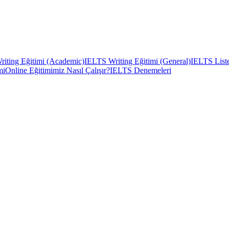
iting Eğitimi (Academic)
IELTS Writing Eğitimi (General)
IELTS Liste
mi
Online Eğitimimiz Nasıl Çalışır?
IELTS Denemeleri