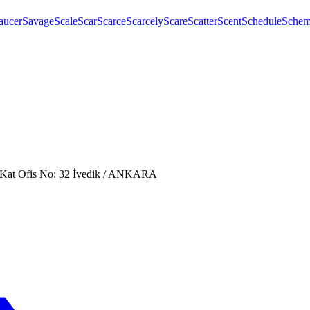
aucer
Savage
Scale
Scar
Scarce
Scarcely
Scare
Scatter
Scent
Schedule
Sche
. Kat Ofis No: 32 İvedik / ANKARA