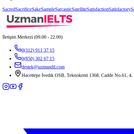
Sacred
Sacrifice
Sake
Sample
Sarcastic
Satellite
Satisfaction
Satisfactory
S
İletişim Merkezi (09.00 - 22.00)
0(312) 911 37 15
0(850) 302 67 15
destek@uzmandil.com
Hacettepe İvedik OSB. Teknokenti 1368. Cadde No.61, 4