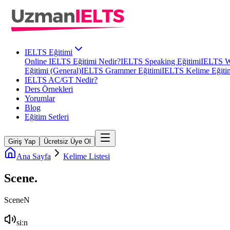
IELTS Eğitimi
Online IELTS Eğitimi Nedir?
IELTS Speaking Eğitimi
IELTS Wr
Eğitimi (General)
IELTS Grammer Eğitimi
IELTS Kelime Eğiti
IELTS AC/GT Nedir?
Ders Örnekleri
Yorumlar
Blog
Eğitim Setleri
Giriş Yap
Ücretsiz Üye Ol
Ana Sayfa
Kelime Listesi
Scene
.
Scene
N
siːn