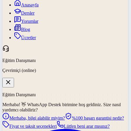
Anasayfa
Dersler
Yorumlar
Blog
Ücretler
Eğitim Danışmanı
Çevrimiçi (online)
Eğitim Danışmanı
Merhaba! 👋
WhatsApp Destek
birimine hoş geldiniz. Size nasıl
yardımcı olabiliriz?
Merhaba, bilgi alabilir miyim?
%100 başarı garantisi nedir?
Fiyat ve taksit seçenekleri
Lütfen beni arar mısınız?