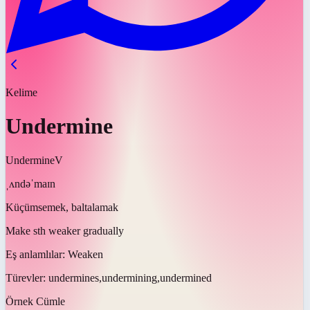
Kelime
Undermine
Undermine
V
ˌʌndəˈmaɪn
Küçümsemek, baltalamak
Make sth weaker gradually
Eş anlamlılar:
Weaken
Türevler:
undermines,undermining,undermined
Örnek Cümle