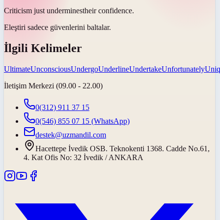
Criticism just
undermines
their confidence.
Eleştiri sadece güvenlerini
baltalar
.
İlgili Kelimeler
Ultimate
Unconscious
Undergo
Underline
Undertake
Unfortunately
Uni
İletişim Merkezi (09.00 - 22.00)
0(312) 911 37 15
0(546) 855 07 15
(WhatsApp)
destek@uzmandil.com
Hacettepe İvedik OSB. Teknokenti 1368. Cadde No.61,
4. Kat Ofis No: 32 İvedik / ANKARA