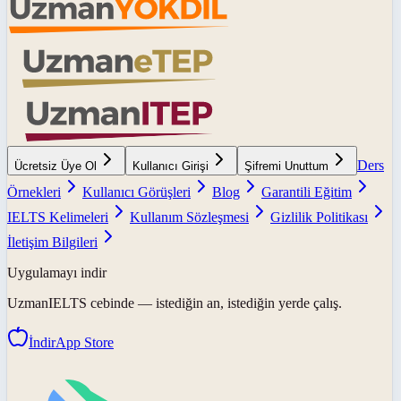
Ders
Ücretsiz Üye Ol
Kullanıcı Girişi
Şifremi Unuttum
Örnekleri
Kullanıcı Görüşleri
Blog
Garantili Eğitim
IELTS Kelimeleri
Kullanım Sözleşmesi
Gizlilik Politikası
İletişim Bilgileri
Uygulamayı indir
UzmanIELTS
cebinde — istediğin an, istediğin yerde çalış.
İndir
App Store