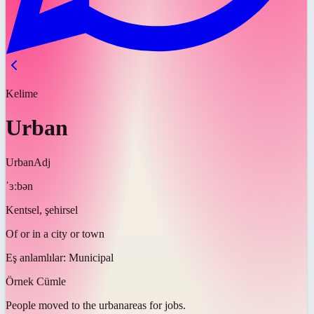
Kelime
Urban
Urban
Adj
ˈɜːbən
Kentsel, şehirsel
Of or in a city or town
Eş anlamlılar:
Municipal
Örnek Cümle
People moved to the
urban
areas for jobs.