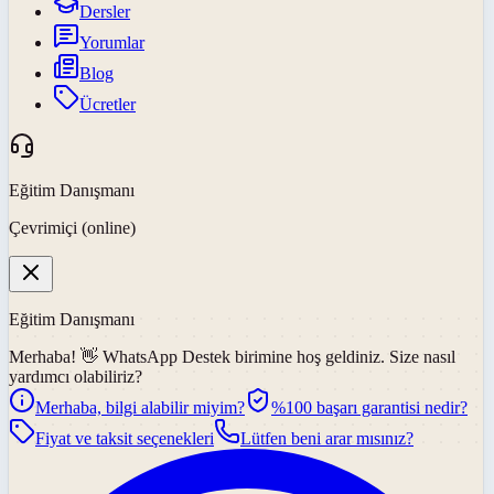
Dersler
Yorumlar
Blog
Ücretler
Eğitim Danışmanı
Çevrimiçi (online)
Eğitim Danışmanı
Merhaba! 👋
WhatsApp Destek
birimine hoş geldiniz. Size nasıl
yardımcı olabiliriz?
Merhaba, bilgi alabilir miyim?
%100 başarı garantisi nedir?
Fiyat ve taksit seçenekleri
Lütfen beni arar mısınız?