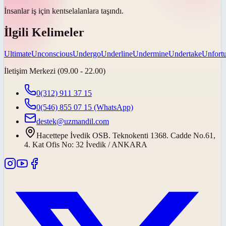
İnsanlar iş için
kentsel
alanlara taşındı.
İlgili Kelimeler
Ultimate
Unconscious
Undergo
Underline
Undermine
Undertake
Unfortu
İletişim Merkezi (09.00 - 22.00)
0(312) 911 37 15
0(546) 855 07 15
(WhatsApp)
destek@uzmandil.com
Hacettepe İvedik OSB. Teknokenti 1368. Cadde No.61,
4. Kat Ofis No: 32 İvedik / ANKARA