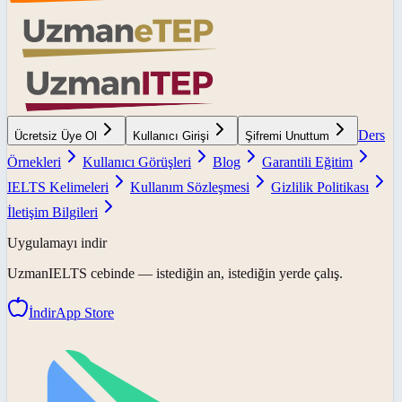
Ders
Ücretsiz Üye Ol
Kullanıcı Girişi
Şifremi Unuttum
Örnekleri
Kullanıcı Görüşleri
Blog
Garantili Eğitim
IELTS Kelimeleri
Kullanım Sözleşmesi
Gizlilik Politikası
İletişim Bilgileri
Uygulamayı indir
UzmanIELTS
cebinde — istediğin an, istediğin yerde çalış.
İndir
App Store