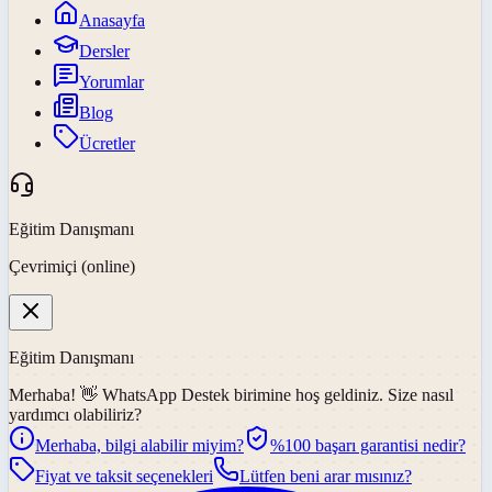
Anasayfa
Dersler
Yorumlar
Blog
Ücretler
Eğitim Danışmanı
Çevrimiçi (online)
Eğitim Danışmanı
Merhaba! 👋
WhatsApp Destek
birimine hoş geldiniz. Size nasıl
yardımcı olabiliriz?
Merhaba, bilgi alabilir miyim?
%100 başarı garantisi nedir?
Fiyat ve taksit seçenekleri
Lütfen beni arar mısınız?