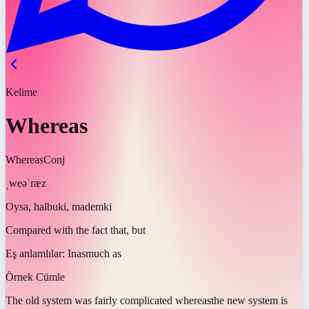
Kelime
Whereas
Whereas
Conj
ˌweəˈræz
Oysa, halbuki, mademki
Compared with the fact that, but
Eş anlamlılar:
Inasmuch as
Örnek Cümle
The old system was fairly complicated
whereas
the new system is