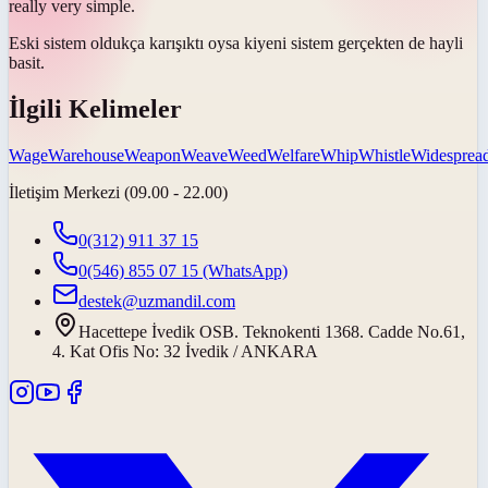
really very simple.
Eski sistem oldukça karışıktı
oysa ki
yeni sistem gerçekten de hayli
basit.
İlgili Kelimeler
Wage
Warehouse
Weapon
Weave
Weed
Welfare
Whip
Whistle
Widesprea
İletişim Merkezi (09.00 - 22.00)
0(312) 911 37 15
0(546) 855 07 15
(WhatsApp)
destek@uzmandil.com
Hacettepe İvedik OSB. Teknokenti 1368. Cadde No.61,
4. Kat Ofis No: 32 İvedik / ANKARA