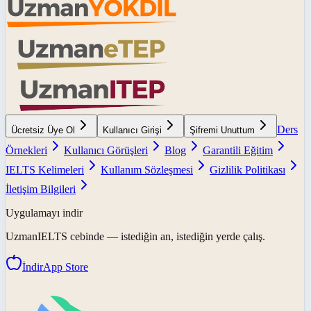
Ders
Ücretsiz Üye Ol
Kullanıcı Girişi
Şifremi Unuttum
Örnekleri
Kullanıcı Görüşleri
Blog
Garantili Eğitim
IELTS Kelimeleri
Kullanım Sözleşmesi
Gizlilik Politikası
İletişim Bilgileri
Uygulamayı indir
UzmanIELTS
cebinde — istediğin an, istediğin yerde çalış.
İndir
App Store