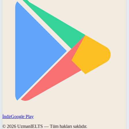
İndir
Google Play
©
2026
UzmanIELTS
— Tüm hakları saklıdır.