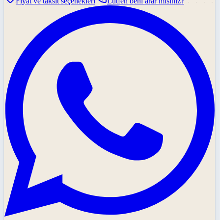
Fiyat ve taksit seçenekleri
Lütfen beni arar mısınız?