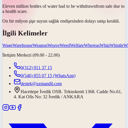
Eleven million bottles of water had to be
withdrawn
from sale due to
a health scare.
On bir milyon şişe suyun sağlık endişesinden dolayı satışı
kesildi
.
İlgili Kelimeler
Wage
Warehouse
Weapon
Weave
Weed
Welfare
Whereas
Whip
Whistle
Wi
İletişim Merkezi (09.00 - 22.00)
0(312) 911 37 15
0(546) 855 07 15
(WhatsApp)
destek@uzmandil.com
Hacettepe İvedik OSB. Teknokenti 1368. Cadde No.61,
4. Kat Ofis No: 32 İvedik / ANKARA