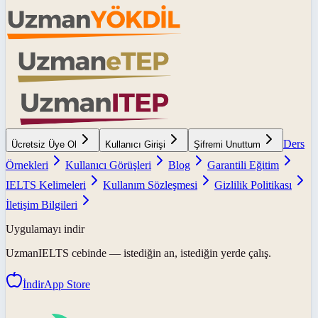
Ders
Ücretsiz Üye Ol
Kullanıcı Girişi
Şifremi Unuttum
Örnekleri
Kullanıcı Görüşleri
Blog
Garantili Eğitim
IELTS Kelimeleri
Kullanım Sözleşmesi
Gizlilik Politikası
İletişim Bilgileri
Uygulamayı indir
UzmanIELTS
cebinde — istediğin an, istediğin yerde çalış.
İndir
App Store