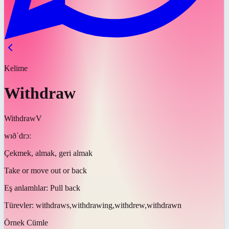
Kelime
Withdraw
Withdraw
V
wɪðˈdrɔː
Çekmek, almak, geri almak
Take or move out or back
Eş anlamlılar:
Pull back
Türevler:
withdraws,withdrawing,withdrew,withdrawn
Örnek Cümle