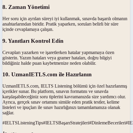
8. Zaman Yönetimi
Her soru için ayrılan süreyi iyi kullanmak, sınavda başarılı olmanın
anahtarlarından biridir. Pratik yaparken, soruları belirli bir süre
içinde cevaplamaya çalışın.
9. Yanıtları Kontrol Edin
Cevapları yazarken ve işaretlerken hatalar yapmamaya özen
gösterin. Yazım hataları veya gramer hataları, doğru bilgiyi
bildiğiniz halde puan kaybetmenize neden olabilir.
10. UzmanIETLS.com ile Hazırlanın
UzmanIETLS.com, IELTS Listening bölümü için özel hazırlanmış
içerikler sunar. Bu platform, sınavın formatını ve sınavda
karşılaşabileceğiniz soru tiplerini kavramanızda size yardımcı olur.
Ayrıca, gerçek sınav ortamını simüle eden pratik testler, kelime
listeleri ve ipuçları ile sınav hazırlığınızı tamamlamanıza olanak
sağlar.
#
IELTSListeningTips
#
IELTSBaşarıStratejileri
#
DinlemeBecerileri
#
IE