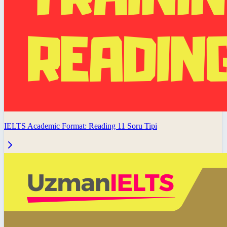
IELTS Academic Format: Reading 11 Soru Tipi