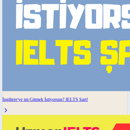
İngiltere'ye mi Gitmek İstiyorsun? IELTS Şart!