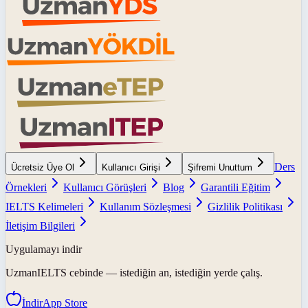
Ders
Ücretsiz Üye Ol
Kullanıcı Girişi
Şifremi Unuttum
Örnekleri
Kullanıcı Görüşleri
Blog
Garantili Eğitim
IELTS Kelimeleri
Kullanım Sözleşmesi
Gizlilik Politikası
İletişim Bilgileri
Uygulamayı indir
UzmanIELTS
cebinde — istediğin an, istediğin yerde çalış.
İndir
App Store