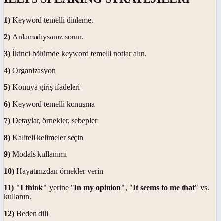
1)
Keyword temelli dinleme.
2)
Anlamadıysanız sorun.
3)
İkinci bölümde keyword temelli notlar alın.
4)
Organizasyon
5)
Konuya giriş ifadeleri
6)
Keyword temelli konuşma
7)
Detaylar, örnekler, sebepler
8)
Kaliteli kelimeler seçin
9)
Modals kullanımı
10)
Hayatınızdan örnekler verin
11)
"I think"
yerine "
In my opinion"
, "
It seems to me that
" vs.
kullanın.
12)
Beden dili