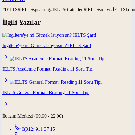
#
IELTS
#
İELTSspeaking
#
IELTSstratejileri
#
İELTSsınavı
#
İELTSkon
İlgili Yazılar
İngiltere'ye mi Gitmek İstiyorsun? IELTS Şart!
IELTS Academic Format: Reading 11 Soru Tipi
IELTS General Format: Reading 11 Soru Tipi
İletişim Merkezi (09.00 - 22.00)
0(312) 911 37 15