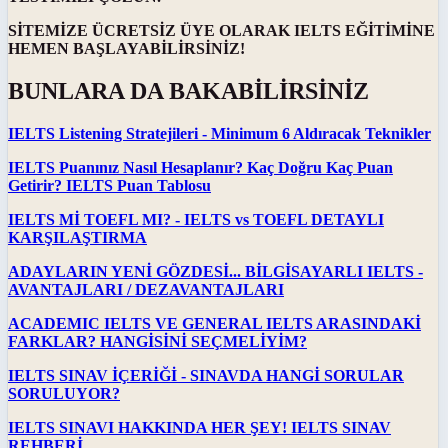
SİTEMİZE ÜCRETSİZ ÜYE OLARAK IELTS EĞİTİMİNE
HEMEN BAŞLAYABİLİRSİNİZ!
BUNLARA DA BAKABİLİRSİNİZ
IELTS Listening Stratejileri - Minimum 6 Aldıracak Teknikler
IELTS Puanınız Nasıl Hesaplanır? Kaç Doğru Kaç Puan
Getirir? IELTS Puan Tablosu
IELTS Mİ TOEFL MI? - IELTS vs TOEFL DETAYLI
KARŞILAŞTIRMA
ADAYLARIN YENİ GÖZDESİ... BİLGİSAYARLI IELTS -
AVANTAJLARI / DEZAVANTAJLARI
ACADEMIC IELTS VE GENERAL IELTS ARASINDAKİ
FARKLAR? HANGİSİNİ SEÇMELİYİM?
IELTS SINAV İÇERİĞİ - SINAVDA HANGİ SORULAR
SORULUYOR?
IELTS SINAVI HAKKINDA HER ŞEY! IELTS SINAV
REHBERİ