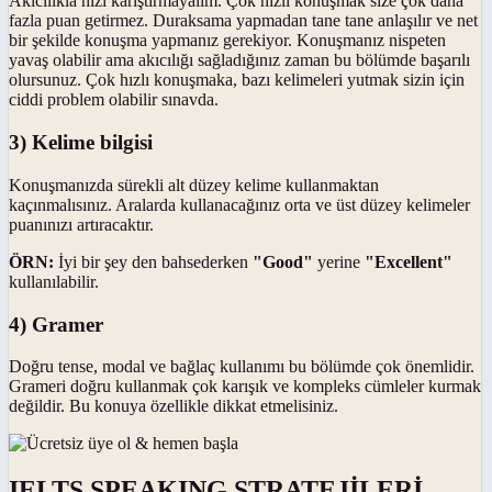
Akıcılıkla hızı karıştırmayalım. Çok hızlı konuşmak size çok daha
fazla puan getirmez. Duraksama yapmadan tane tane anlaşılır ve net
bir şekilde konuşma yapmanız gerekiyor. Konuşmanız nispeten
yavaş olabilir ama akıcılığı sağladığınız zaman bu bölümde başarılı
olursunuz. Çok hızlı konuşmaka, bazı kelimeleri yutmak sizin için
ciddi problem olabilir sınavda.
3) Kelime bilgisi
Konuşmanızda sürekli alt düzey kelime kullanmaktan
kaçınmalısınız. Aralarda kullanacağınız orta ve üst düzey kelimeler
puanınızı artıracaktır.
ÖRN:
İyi bir şey den bahsederken
"Good"
yerine
"Excellent"
kullanılabilir.
4) Gramer
Doğru tense, modal ve bağlaç kullanımı bu bölümde çok önemlidir.
Grameri doğru kullanmak çok karışık ve kompleks cümleler kurmak
değildir. Bu konuya özellikle dikkat etmelisiniz.
IELTS SPEAKING STRATEJİLERİ