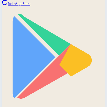
İndir
App Store