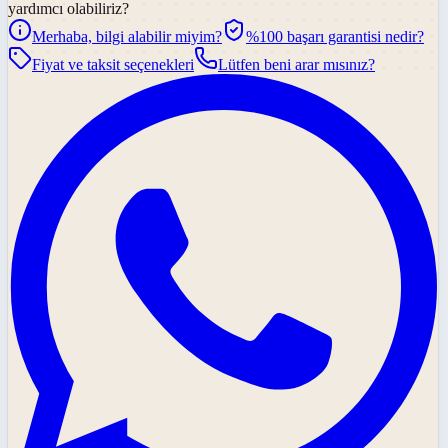
yardımcı olabiliriz?
Merhaba, bilgi alabilir miyim?
%100 başarı garantisi nedir?
Fiyat ve taksit seçenekleri
Lütfen beni arar mısınız?