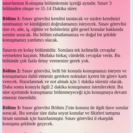
sınavlarının Konuşma bölümlerinin içeriği aynıdır. Sınav 3
bölümden oluşur ve 11-14 Dakika sürer.
Bölüm 1:
Sınav görevlisi kendini tanıtacak ve sizden kendinizi
tanıtmanızı ve kimliğinizi doğrulamanızı isteyecek. Sınav görevlisi
size ev, aile, iş, eğitim ve hobileriniz gibi genel konular hakkında
sorular soracak. Bu bölüm rahatlamanıza ve doğal bir şekilde
konuşmanızı yardımcı olacak.
Sınavın en kolay bölümüdür. Sorulara tek kelimelik cevaplar
vermekten kaçının. Mutlaka birkaç cümlelik cevaplar verin. Bu
bölümde çok fazla detay vermenize gerek yok.
Bölüm 2:
Sınav görevlisi, belli bir konuda konuşmanızı isteyen ve
konuşmanıza dahil etmeniz gereken noktaları içeren bir görev kartı
verecek. Hazırlanmak ve not almak için 1 dakika süreniz olacak.
Daha sonra konuyla ilgili 2 dakika konuşmanız istenilecektir. Bu
süre içerisinde konuşmanız bölünmeyeceği için konuşmaya devam
etmeniz önemlidir.
Bölüm 3:
Sınav görevlisi Bölüm 2'nin konusu ile ilgili ilave sorular
soracak. Bu sorular size daha soyut konular ve fikirleri tartışma
fırsatı sunmak için hazırlanmıştır. Sınav görevlisi il ekarşılık
konuşma şeklinde geçecek.