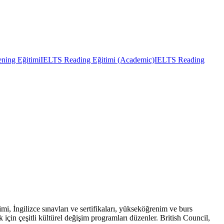
ning Eğitimi
IELTS Reading Eğitimi (Academic)
IELTS Reading
imi, İngilizce sınavları ve sertifikaları, yükseköğrenim ve burs
ek için çeşitli kültürel değişim programları düzenler. British Council,