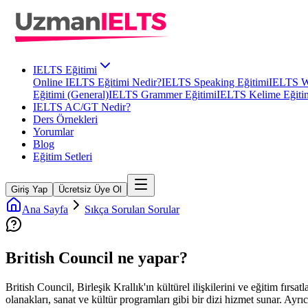
IELTS Eğitimi
Online IELTS Eğitimi Nedir?
IELTS Speaking Eğitimi
IELTS Wr
Eğitimi (General)
IELTS Grammer Eğitimi
IELTS Kelime Eğiti
IELTS AC/GT Nedir?
Ders Örnekleri
Yorumlar
Blog
Eğitim Setleri
Giriş Yap
Ücretsiz Üye Ol
Ana Sayfa
Sıkça Sorulan Sorular
British Council ne yapar?
British Council, Birleşik Krallık'ın kültürel ilişkilerini ve eğitim fır
olanakları, sanat ve kültür programları gibi bir dizi hizmet sunar. Ayrıca