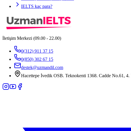
IELTS kaç para?
İletişim Merkezi (09.00 - 22.00)
0(312) 911 37 15
0(850) 302 67 15
destek@uzmandil.com
Hacettepe İvedik OSB. Teknokenti 1368. Cadde No.61, 4