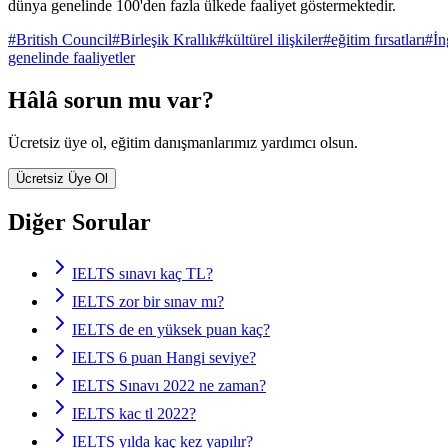
dünya genelinde 100'den fazla ülkede faaliyet göstermektedir.
#
British Council
#
Birleşik Krallık
#
kültürel ilişkiler
#
eğitim fırsatları
#
İn
genelinde faaliyetler
Hâlâ sorun mu var?
Ücretsiz üye ol, eğitim danışmanlarımız yardımcı olsun.
Ücretsiz Üye Ol
Diğer Sorular
IELTS sınavı kaç TL?
IELTS zor bir sınav mı?
IELTS de en yüksek puan kaç?
IELTS 6 puan Hangi seviye?
IELTS Sınavı 2022 ne zaman?
IELTS kac tl 2022?
IELTS yılda kaç kez yapılır?