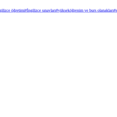
gilizce öğretimi
#
İngilizce sınavları
#
yükseköğrenim ve burs olanakları
#