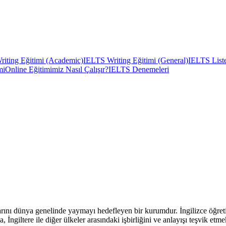
iting Eğitimi (Academic)
IELTS Writing Eğitimi (General)
IELTS Liste
mi
Online Eğitimimiz Nasıl Çalışır?
IELTS Denemeleri
satlarını dünya genelinde yaymayı hedefleyen bir kurumdur. İngilizce öğret
, İngiltere ile diğer ülkeler arasındaki işbirliğini ve anlayışı teşvik etm