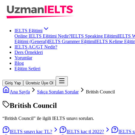
IELTS Eğitimi
Online IELTS Eğitimi Nedir?
IELTS Speaking Eğitimi
IELTS Wr
Eğitimi (General)
IELTS Grammer Eğitimi
IELTS Kelime Eğiti
IELTS AC/GT Nedir?
Ders Örnekleri
Yorumlar
Blog
Eğitim Setleri
Giriş Yap
Ücretsiz Üye Ol
Ana Sayfa
Sıkça Sorulan Sorular
British Council
British Council
“
British Council
” ile ilgili
IELTS
sınavı soruları.
IELTS sınavı kaç TL?
IELTS kac tl 2022?
IELTS sı