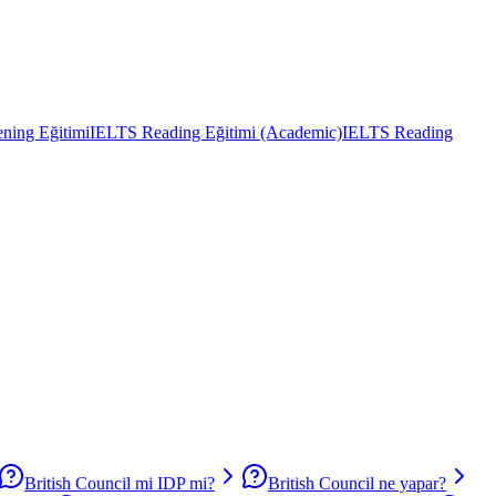
ning Eğitimi
IELTS Reading Eğitimi (Academic)
IELTS Reading
British Council mi IDP mi?
British Council ne yapar?