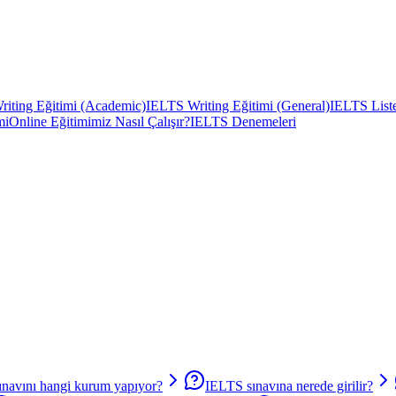
iting Eğitimi (Academic)
IELTS Writing Eğitimi (General)
IELTS Liste
mi
Online Eğitimimiz Nasıl Çalışır?
IELTS Denemeleri
navını hangi kurum yapıyor?
IELTS sınavına nerede girilir?