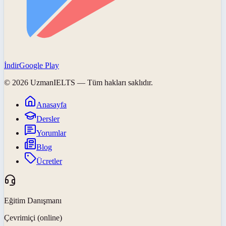
İndir
Google Play
©
2026
UzmanIELTS
— Tüm hakları saklıdır.
Anasayfa
Dersler
Yorumlar
Blog
Ücretler
Eğitim Danışmanı
Çevrimiçi (online)