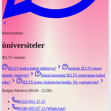
#üniversiteler
üniversiteler
IELTS soruları
IELTS neden kabul edilmiyor?
Izmirde IELTS sınavı
nerede yapılıyor?
Hangi kurumlar IELTS sonuçlarını kabul
eder?
IELTS sonuç belgem kayboldu. Ne yapmalıyım?
İletişim Merkezi (09.00 - 22.00)
0(312) 911 37 15
0(546) 855 07 15
(WhatsApp)