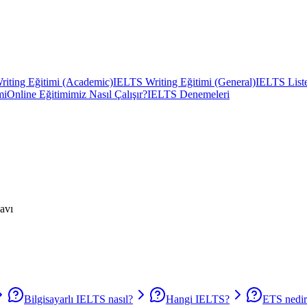
iting Eğitimi (Academic)
IELTS Writing Eğitimi (General)
IELTS Liste
mi
Online Eğitimimiz Nasıl Çalışır?
IELTS Denemeleri
navı
Bilgisayarlı IELTS nasıl?
Hangi IELTS?
ETS nedi