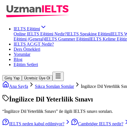
IELTS Eğitimi
Online IELTS Eğitimi Nedir?
IELTS Speaking Eğitimi
IELTS Wr
Eğitimi (General)
IELTS Grammer Eğitimi
IELTS Kelime Eğiti
IELTS AC/GT Nedir?
Ders Örnekleri
Yorumlar
Blog
Eğitim Setleri
Giriş Yap
Ücretsiz Üye Ol
Ana Sayfa
Sıkça Sorulan Sorular
İngilizce Dil Yeterlilik Sı
İngilizce Dil Yeterlilik Sınavı
“
İngilizce Dil Yeterlilik Sınavı
” ile ilgili
IELTS
sınavı soruları.
IELTS neden kabul edilmiyor?
Cambridge IELTS nedir?