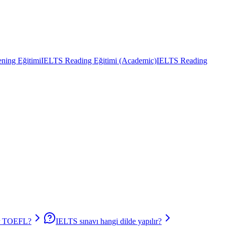
ning Eğitimi
IELTS Reading Eğitimi (Academic)
IELTS Reading
r TOEFL?
IELTS sınavı hangi dilde yapılır?