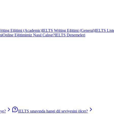
iting Eğitimi (Academic)
IELTS Writing Eğitimi (General)
IELTS Liste
mi
Online Eğitimimiz Nasıl Çalışır?
IELTS Denemeleri
iye?
IELTS sınavında hangi dil seviyesini ölçer?