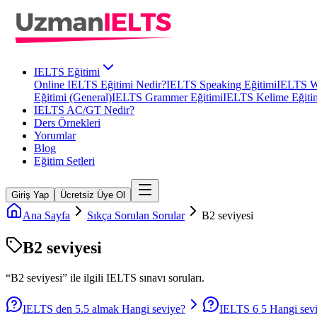
IELTS Eğitimi
Online IELTS Eğitimi Nedir?
IELTS Speaking Eğitimi
IELTS Wr
Eğitimi (General)
IELTS Grammer Eğitimi
IELTS Kelime Eğiti
IELTS AC/GT Nedir?
Ders Örnekleri
Yorumlar
Blog
Eğitim Setleri
Giriş Yap
Ücretsiz Üye Ol
Ana Sayfa
Sıkça Sorulan Sorular
B2 seviyesi
B2 seviyesi
“
B2 seviyesi
” ile ilgili
IELTS
sınavı soruları.
IELTS den 5.5 almak Hangi seviye?
IELTS 6 5 Hangi sev