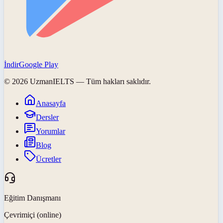
İndir
Google Play
©
2026
UzmanIELTS
— Tüm hakları saklıdır.
Anasayfa
Dersler
Yorumlar
Blog
Ücretler
Eğitim Danışmanı
Çevrimiçi (online)