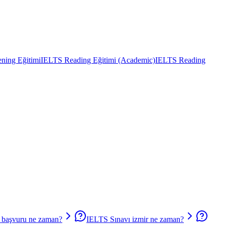
ning Eğitimi
IELTS Reading Eğitimi (Academic)
IELTS Reading
başvuru ne zaman?
IELTS Sınavı izmir ne zaman?