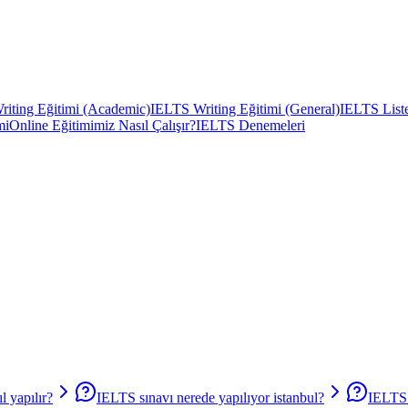
iting Eğitimi (Academic)
IELTS Writing Eğitimi (General)
IELTS Liste
mi
Online Eğitimimiz Nasıl Çalışır?
IELTS Denemeleri
 yapılır?
IELTS sınavı nerede yapılıyor istanbul?
IELTS 