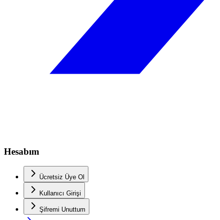
Hesabım
Ücretsiz Üye Ol
Kullanıcı Girişi
Şifremi Unuttum