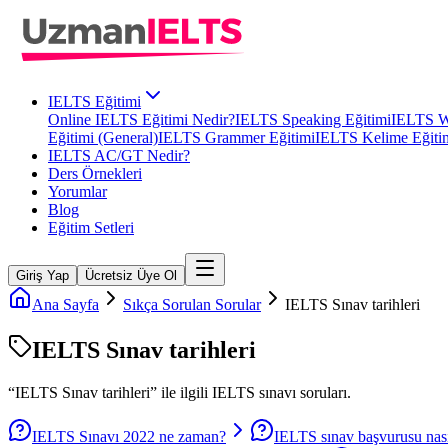
IELTS Eğitimi
Online IELTS Eğitimi Nedir?
IELTS Speaking Eğitimi
IELTS Wr
Eğitimi (General)
IELTS Grammer Eğitimi
IELTS Kelime Eğiti
IELTS AC/GT Nedir?
Ders Örnekleri
Yorumlar
Blog
Eğitim Setleri
Giriş Yap
Ücretsiz Üye Ol
Ana Sayfa
Sıkça Sorulan Sorular
IELTS Sınav tarihleri
IELTS Sınav tarihleri
“
IELTS Sınav tarihleri
” ile ilgili
IELTS
sınavı soruları.
IELTS Sınavı 2022 ne zaman?
IELTS sınav başvurusu nasıl