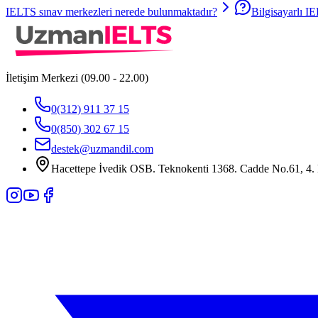
IELTS sınav merkezleri nerede bulunmaktadır?
Bilgisayarlı IE
İletişim Merkezi (09.00 - 22.00)
0(312) 911 37 15
0(850) 302 67 15
destek@uzmandil.com
Hacettepe İvedik OSB. Teknokenti 1368. Cadde No.61, 4