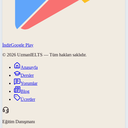
İndir
Google Play
©
2026
UzmanIELTS
— Tüm hakları saklıdır.
Anasayfa
Dersler
Yorumlar
Blog
Ücretler
Eğitim Danışmanı