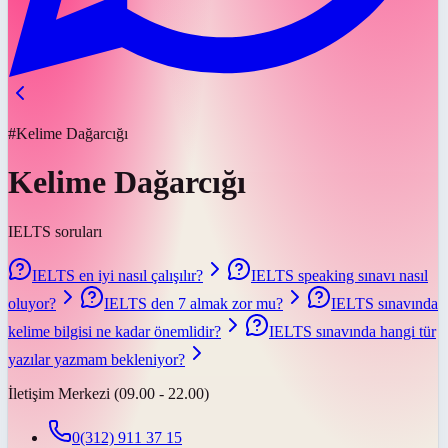
#Kelime Dağarcığı
Kelime Dağarcığı
IELTS soruları
IELTS en iyi nasıl çalışılır?
IELTS speaking sınavı nasıl
oluyor?
IELTS den 7 almak zor mu?
IELTS sınavında
kelime bilgisi ne kadar önemlidir?
IELTS sınavında hangi tür
yazılar yazmam bekleniyor?
İletişim Merkezi (09.00 - 22.00)
0(312) 911 37 15