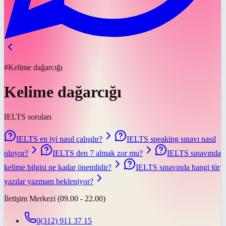
#Kelime dağarcığı
Kelime dağarcığı
IELTS soruları
IELTS en iyi nasıl çalışılır?
IELTS speaking sınavı nasıl
oluyor?
IELTS den 7 almak zor mu?
IELTS sınavında
kelime bilgisi ne kadar önemlidir?
IELTS sınavında hangi tür
yazılar yazmam bekleniyor?
İletişim Merkezi (09.00 - 22.00)
0(312) 911 37 15