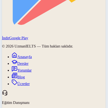
İndir
Google Play
©
2026
UzmanIELTS
— Tüm hakları saklıdır.
Anasayfa
Dersler
Yorumlar
Blog
Ücretler
Eğitim Danışmanı