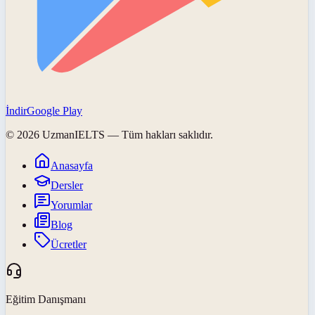
İndir
Google Play
©
2026
UzmanIELTS
— Tüm hakları saklıdır.
Anasayfa
Dersler
Yorumlar
Blog
Ücretler
Eğitim Danışmanı