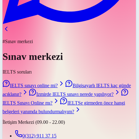
#Sınav merkezi
Sınav merkezi
IELTS soruları
IELTS sınavı online mi?
Bilgisayarlı IELTS kaç günde
açıklanır?
Izmirde IELTS sınavı nerede yapılıyor?
IELTS Sınavı Online mı?
IELTSe girmeden önce hangi
belgeleri yanımda bulundurmalıyım?
İletişim Merkezi (09.00 - 22.00)
0(312) 911 37 15