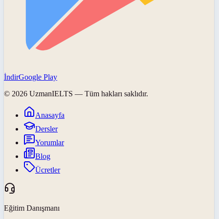
İndir
Google Play
©
2026
UzmanIELTS
— Tüm hakları saklıdır.
Anasayfa
Dersler
Yorumlar
Blog
Ücretler
Eğitim Danışmanı