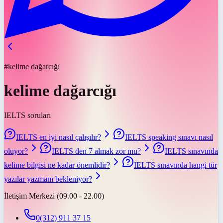
#kelime dağarcığı
kelime dağarcığı
IELTS soruları
IELTS en iyi nasıl çalışılır?
IELTS speaking sınavı nasıl
oluyor?
IELTS den 7 almak zor mu?
IELTS sınavında
kelime bilgisi ne kadar önemlidir?
IELTS sınavında hangi tür
yazılar yazmam bekleniyor?
İletişim Merkezi (09.00 - 22.00)
0(312) 911 37 15