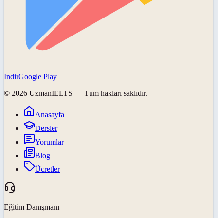
İndir
Google Play
©
2026
UzmanIELTS
— Tüm hakları saklıdır.
Anasayfa
Dersler
Yorumlar
Blog
Ücretler
Eğitim Danışmanı